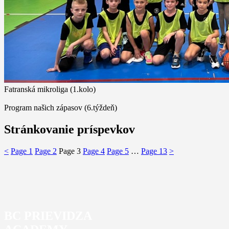
Fatranská mikroliga (1.kolo)
Program našich zápasov (6.týždeň)
Stránkovanie príspevkov
<
Page
1
Page
2
Page
3
Page
4
Page
5
…
Page
13
>
BC PRIEVIDZA