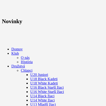
Novinky
Domov
Klub
O nás
História
Družstvá
Chlapci
U20 Juniori
U18 Black Kadeti
U18 White Kadeti
U16 Black Starší žiaci
U16 White Starší žiaci
U14 Black žiaci
U14 White žiaci
U13 Mladší žiaci