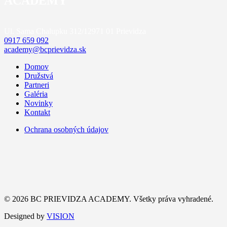
ACADEMY
Ul. Sama Chalupku 312/12
971 01 Prievidza
0917 659 092
academy@bcprievidza.sk
Domov
Družstvá
Partneri
Galéria
Novinky
Kontakt
Ochrana osobných údajov
© 2026 BC PRIEVIDZA ACADEMY. Všetky práva vyhradené.
Designed by
VISION