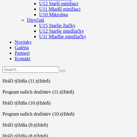
U12 Starší minižiaci
U11 Mladší minižiaci
U10 Mikroliga
Dievčatá
U15 Staršie žiačky
U12 Staršie minižiačky
U11 Mladšie minižiačky
Novinky
Galéria
Partneri
Kontakt
Hráči týždňa (11.týždeň)
Program našich družstiev (11.týždeň)
Hráči týždňa (10.týždeň)
Program našich družstiev (10.týždeň)
Hráči týždňa (9.týždeň)
Hráči týždňa (8.týždeň)