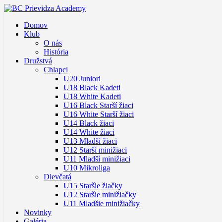
Domov
Klub
O nás
História
Družstvá
Chlapci
U20 Juniori
U18 Black Kadeti
U18 White Kadeti
U16 Black Starší žiaci
U16 White Starší žiaci
U14 Black žiaci
U14 White žiaci
U13 Mladší žiaci
U12 Starší minižiaci
U11 Mladší minižiaci
U10 Mikroliga
Dievčatá
U15 Staršie žiačky
U12 Staršie minižiačky
U11 Mladšie minižiačky
Novinky
Galéria