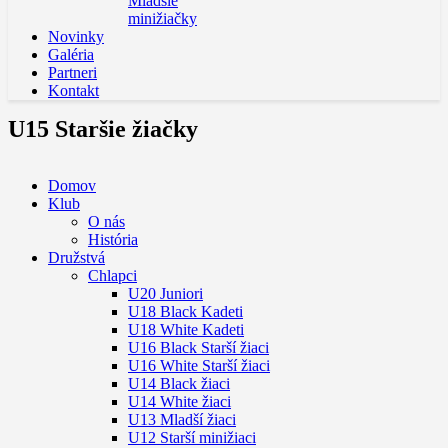
Mladšie
minižiačky
Novinky
Galéria
Partneri
Kontakt
U15 Staršie žiačky
Domov
Klub
O nás
História
Družstvá
Chlapci
U20 Juniori
U18 Black Kadeti
U18 White Kadeti
U16 Black Starší žiaci
U16 White Starší žiaci
U14 Black žiaci
U14 White žiaci
U13 Mladší žiaci
U12 Starší minižiaci