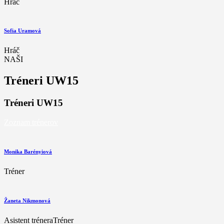
Hráč
Sofia Uramová
Hráč
NAŠI
Tréneri UW15
Tréneri UW15
Zoznam trénerov
Monika Barényiová
Tréner
Žaneta Nikmonová
Asistent trénera
Tréner