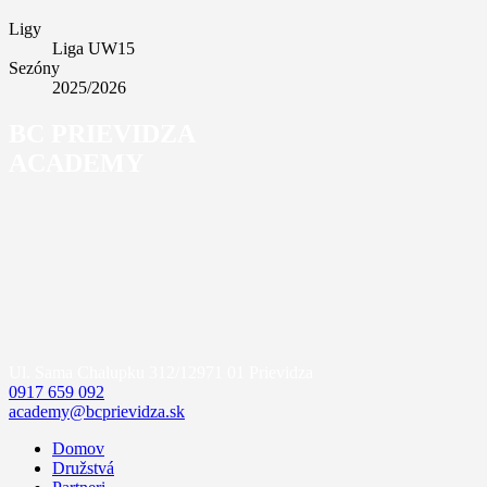
Ligy
Liga UW15
Sezóny
2025/2026
BC PRIEVIDZA
ACADEMY
Ul. Sama Chalupku 312/12
971 01 Prievidza
0917 659 092
academy@bcprievidza.sk
Domov
Družstvá