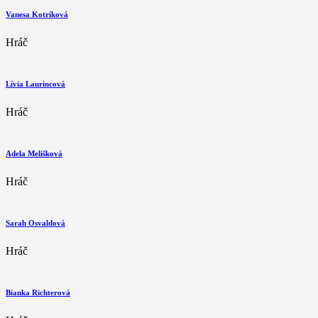
Vanesa Kotríková
Hráč
Lívia Laurincová
Hráč
Adela Melišková
Hráč
Sarah Osvaldová
Hráč
Bianka Richterová