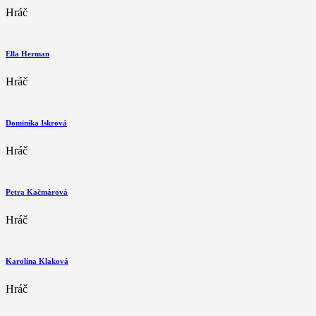
Hráč
Ella Herman
Hráč
Dominika Iskrová
Hráč
Petra Kačmárová
Hráč
Karolína Klaková
Hráč