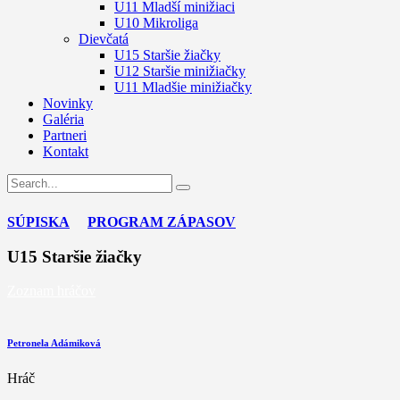
U11 Mladší minižiaci
U10 Mikroliga
Dievčatá
U15 Staršie žiačky
U12 Staršie minižiačky
U11 Mladšie minižiačky
Novinky
Galéria
Partneri
Kontakt
SÚPISKA
PROGRAM ZÁPASOV
U15 Staršie žiačky
Zoznam hráčov
Petronela Adámiková
Hráč