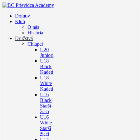
Domov
Klub
O nás
História
Družstvá
Chlapci
U20
Juniori
U18
Black
Kadeti
U18
White
Kadeti
U16
Black
Starší
žiaci
U16
White
Starší
žiaci
U14