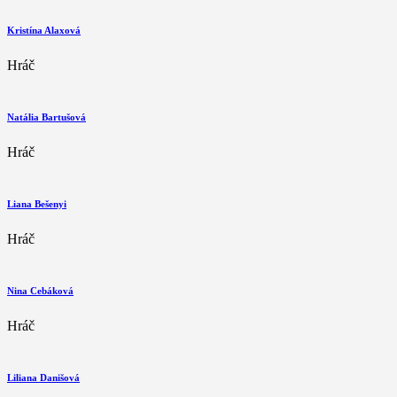
Kristína Alaxová
Hráč
Natália Bartušová
Hráč
Liana Bešenyi
Hráč
Nina Cebáková
Hráč
Liliana Danišová