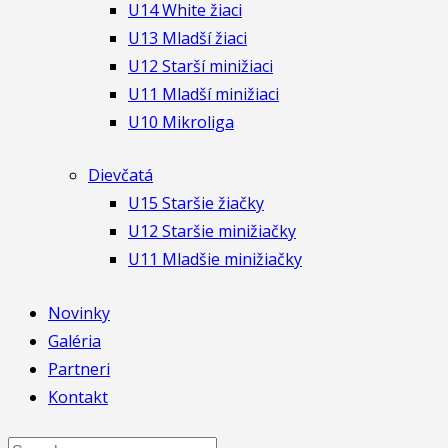
U14 White žiaci
U13 Mladší žiaci
U12 Starší minižiaci
U11 Mladší minižiaci
U10 Mikroliga
Dievčatá
U15 Staršie žiačky
U12 Staršie minižiačky
U11 Mladšie minižiačky
Novinky
Galéria
Partneri
Kontakt