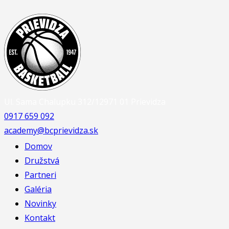
Ul. Sama Chalupku 312/12
971 01 Prievidza
0917 659 092
academy@bcprievidza.sk
Domov
Družstvá
Partneri
Galéria
Novinky
Kontakt