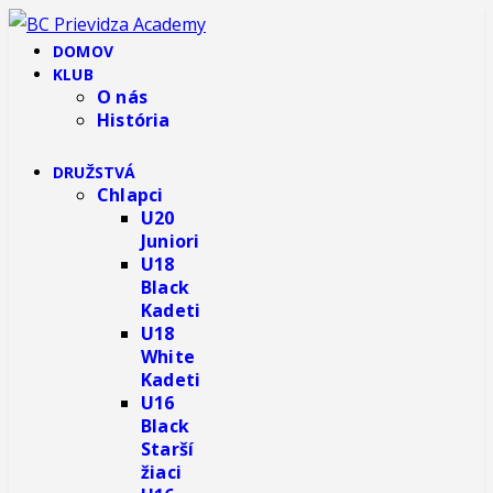
DOMOV
KLUB
O nás
História
DRUŽSTVÁ
Chlapci
U20
Juniori
U18
Black
Kadeti
U18
White
Kadeti
U16
Black
Starší
žiaci