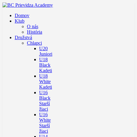
Domov
Klub
O nás
História
Družstvá
Chlapci
U20
Juniori
U18
Black
Kadeti
U18
White
Kadeti
U16
Black
Starší
žiaci
U16
White
Starší
žiaci
U14