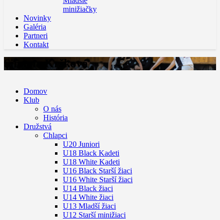
Mladšie
minižiačky
Novinky
Galéria
Partneri
Kontakt
Simona Kršková
Domov
Klub
O nás
História
Družstvá
Chlapci
U20 Juniori
U18 Black Kadeti
U18 White Kadeti
U16 Black Starší žiaci
U16 White Starší žiaci
U14 Black žiaci
U14 White žiaci
U13 Mladší žiaci
U12 Starší minižiaci