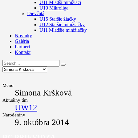
U11 Mladší minižiaci
U10 Mikroliga
Dievčatá
U15 Staršie žiačky
U12 Staršie minižiačky
U11 Mladšie minižiačky
Novinky
Galéria
Partneri
Kontakt
Meno
Simona Kršková
Aktuálny tím
UW12
Narodeniny
9. októbra 2014
BC PRIEVIDZA