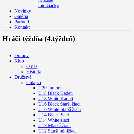
Mladšie
minižiačky
Novinky
Galéria
Partneri
Kontakt
Hráči týždňa (4.týždeň)
Domov
Klub
O nás
História
Družstvá
Chlapci
U20 Juniori
U18 Black Kadeti
U18 White Kadeti
U16 Black Starší žiaci
U16 White Starší žiaci
U14 Black žiaci
U14 White žiaci
U13 Mladší žiaci
U12 Starší minižiaci