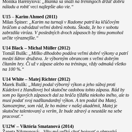
Monika Barényiová:
„Bianka sa snaží na tréningoch držať dobrú
náladu a robiť veci najlepšie ako vie.“
U15
–
Karim Ahmed (2011)
Milan Špiner:
„Karim na turnaji v Radome patril ku kľúčovým
hráčom a odvádzal veľmi dobrú robotu. Škoda, že ho v sobotu
zabrzdila viróza. V posledných dvoch zápasoch by tímu pomohol
určite výraznejšie.“
U14 Black – Michal Müller (2012)
Tomáš Bulík:
„Miško dlhodobo podáva veľmi dobré výkony a patrí
medzi lídrov družstva. Je výborným obrancom s veľmi dobrým
čítaním hry. Či už v zápase alebo na tréningu, vždy odmaká všetko
na 100 %.“
U14 White – Matej Richter (2012)
Marek Bulík:
„Matej podal výborný výkon a jeho súboj proti
Kúdelovi z Handlovej bol skutočne ozdobou tohto zápasu. Rád by
som po ligových zápasoch dal za hráča týždňa niekoho iného, ale to
musí podať svoj nadštandardný výkon. A ten podal iba Matej.
Samozrejme, som rád, že ho máme v našej akadémii, Matej je
skutočne talentovaný a verím, že bude zdravý a neustále na sebe
pracovať.“
U12W – Viktória Smatanová (2014)
Žaneta Nikmonová:
„Viky má veľkú chuť bojovať a obrovskú