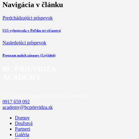
Navigácia v článku
Predchádzajúci príspevok
U15 vybojovala v Poľsku tri víťazstvá
Nasledujúci príspevok
Program našich zápasov (5.týždeň)
BC PRIEVIDZA
ACADEMY
Ul. Sama Chalupku 312/12
971 01 Prievidza
0917 659 092
academy@bcprievidza.sk
Domov
Družstvá
Partneri
Galéria