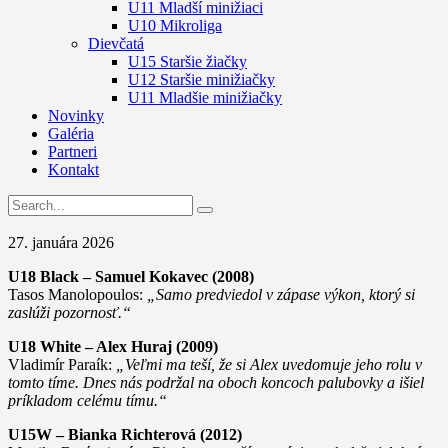
U11 Mladší minižiaci
U10 Mikroliga
Dievčatá
U15 Staršie žiačky
U12 Staršie minižiačky
U11 Mladšie minižiačky
Novinky
Galéria
Partneri
Kontakt
27. januára 2026
U18 Black – Samuel Kokavec (2008)
Tasos Manolopoulos:
„Samo predviedol v zápase výkon, ktorý si
zaslúži pozornosť.“
U18 White – Alex Huraj (2009)
Vladimír Paraík:
„Veľmi ma teší, že si Alex uvedomuje jeho rolu v
tomto tíme. Dnes nás podržal na oboch koncoch palubovky a išiel
príkladom celému tímu.“
U15W – Bianka Richterová (2012)