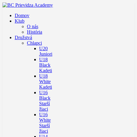
Domov
Klub
O nás
História
Družstvá
Chlapci
U20
Juniori
U18
Black
Kadeti
U18
White
Kadeti
U16
Black
Starší
žiaci
U16
White
Starší
žiaci
U14