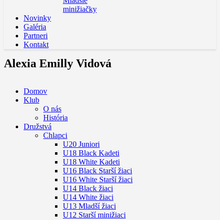
Mladšie
minižiačky
Novinky
Galéria
Partneri
Kontakt
Alexia Emilly Vidová
Domov
Klub
O nás
História
Družstvá
Chlapci
U20 Juniori
U18 Black Kadeti
U18 White Kadeti
U16 Black Starší žiaci
U16 White Starší žiaci
U14 Black žiaci
U14 White žiaci
U13 Mladší žiaci
U12 Starší minižiaci