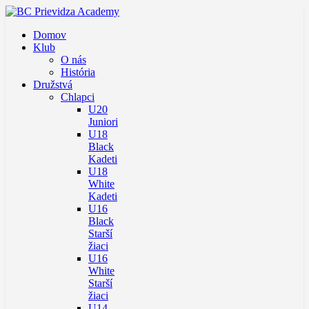
Domov
Klub
O nás
História
Družstvá
Chlapci
U20
Juniori
U18
Black
Kadeti
U18
White
Kadeti
U16
Black
Starší
žiaci
U16
White
Starší
žiaci
U14