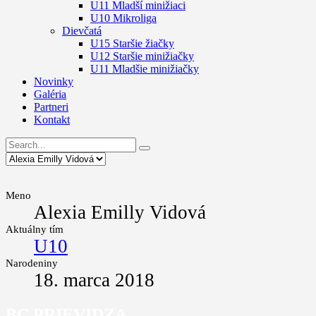
U11 Mladší minižiaci
U10 Mikroliga
Dievčatá
U15 Staršie žiačky
U12 Staršie minižiačky
U11 Mladšie minižiačky
Novinky
Galéria
Partneri
Kontakt
Meno
Alexia Emilly Vidová
Aktuálny tím
U10
Narodeniny
18. marca 2018
BC PRIEVIDZA