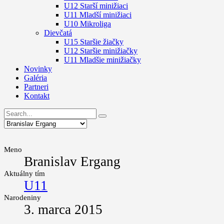
U12 Starší minižiaci
U11 Mladší minižiaci
U10 Mikroliga
Dievčatá
U15 Staršie žiačky
U12 Staršie minižiačky
U11 Mladšie minižiačky
Novinky
Galéria
Partneri
Kontakt
Meno
Branislav Ergang
Aktuálny tím
U11
Narodeniny
3. marca 2015