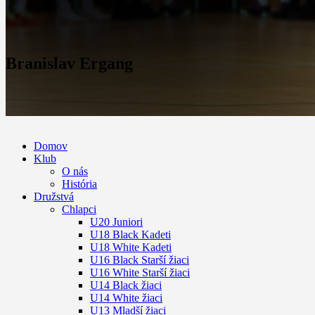
Branislav Ergang
Domov
Klub
O nás
História
Družstvá
Chlapci
U20 Juniori
U18 Black Kadeti
U18 White Kadeti
U16 Black Starší žiaci
U16 White Starší žiaci
U14 Black žiaci
U14 White žiaci
U13 Mladší žiaci