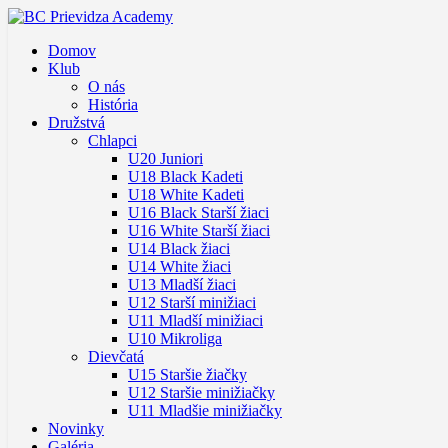
Domov
Klub
O nás
História
Družstvá
Chlapci
U20 Juniori
U18 Black Kadeti
U18 White Kadeti
U16 Black Starší žiaci
U16 White Starší žiaci
U14 Black žiaci
U14 White žiaci
U13 Mladší žiaci
U12 Starší minižiaci
U11 Mladší minižiaci
U10 Mikroliga
Dievčatá
U15 Staršie žiačky
U12 Staršie minižiačky
U11 Mladšie minižiačky
Novinky
Galéria