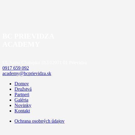
BC PRIEVIDZA
ACADEMY
Ul. Sama Chalupku 312/12
971 01 Prievidza
0917 659 092
academy@bcprievidza.sk
Domov
Družstvá
Partneri
Galéria
Novinky
Kontakt
Ochrana osobných údajov