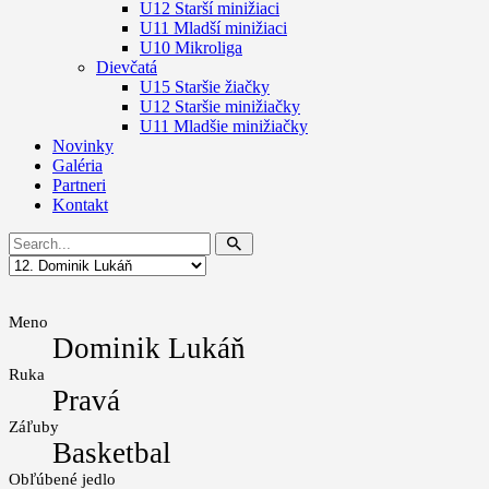
U12 Starší minižiaci
U11 Mladší minižiaci
U10 Mikroliga
Dievčatá
U15 Staršie žiačky
U12 Staršie minižiačky
U11 Mladšie minižiačky
Novinky
Galéria
Partneri
Kontakt
Meno
Dominik Lukáň
Ruka
Pravá
Záľuby
Basketbal
Obľúbené jedlo