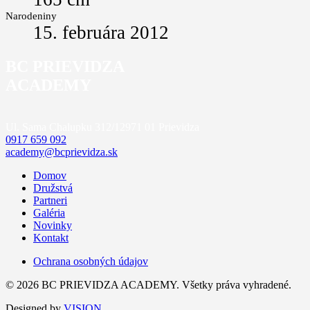
Narodeniny
15. februára 2012
BC PRIEVIDZA
ACADEMY
Ul. Sama Chalupku 312/12
971 01 Prievidza
0917 659 092
academy@bcprievidza.sk
Domov
Družstvá
Partneri
Galéria
Novinky
Kontakt
Ochrana osobných údajov
© 2026 BC PRIEVIDZA ACADEMY. Všetky práva vyhradené.
Designed by
VISION