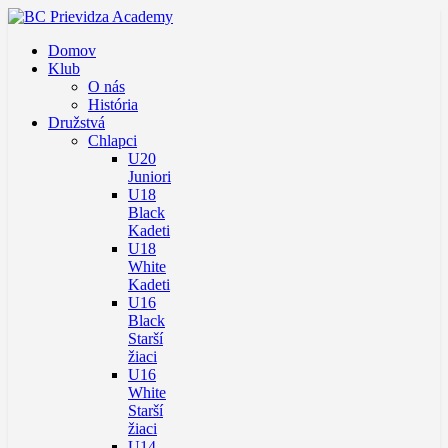
Domov
Klub
O nás
História
Družstvá
Chlapci
U20
Juniori
U18
Black
Kadeti
U18
White
Kadeti
U16
Black
Starší
žiaci
U16
White
Starší
žiaci
U14