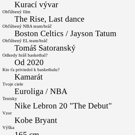
Kurací vývar
Obľúbený film
The Rise, Last dance
Obľúbený NBA team/hráč
Boston Celtics / Jayson Tatum
Obľúbený EL team/hráč
Tomáš Satoranský
Odkedy hráš basketbal?
Od 2020
Kto ťa priviedol k basketbalu?
Kamarát
Tvoje ciele
Euroliga / NBA
Tenisky
Nike Lebron 20 "The Debut"
Vzor
Kobe Bryant
Výška
165 cm