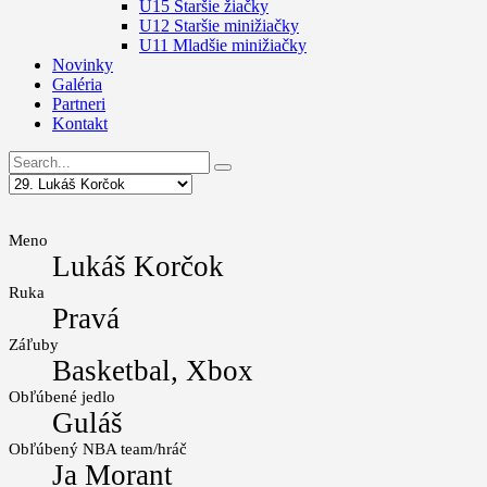
U15 Staršie žiačky
U12 Staršie minižiačky
U11 Mladšie minižiačky
Novinky
Galéria
Partneri
Kontakt
Meno
Lukáš Korčok
Ruka
Pravá
Záľuby
Basketbal, Xbox
Obľúbené jedlo
Guláš
Obľúbený NBA team/hráč
Ja Morant