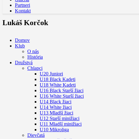
Partneri
Kontakt
Lukáš Korčok
Domov
Klub
O nás
História
Družstvá
Chlapci
U20 Juniori
U18 Black Kadeti
U18 White Kadeti
U16 Black Starší žiaci
U16 White Starší žiaci
U14 Black žiaci
U14 White žiaci
U13 Mladší žiaci
U12 Starší minižiaci
U11 Mladší minižiaci
U10 Mikroliga
Dievčatá