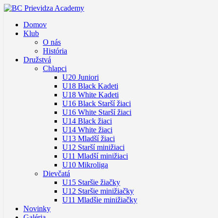
Domov
Klub
O nás
História
Družstvá
Chlapci
U20 Juniori
U18 Black Kadeti
U18 White Kadeti
U16 Black Starší žiaci
U16 White Starší žiaci
U14 Black žiaci
U14 White žiaci
U13 Mladší žiaci
U12 Starší minižiaci
U11 Mladší minižiaci
U10 Mikroliga
Dievčatá
U15 Staršie žiačky
U12 Staršie minižiačky
U11 Mladšie minižiačky
Novinky
Galéria