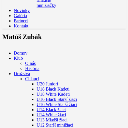
Mladšie
minižiačky
Novinky
Galéria
Partneri
Kontakt
Matúš Zubák
Domov
Klub
O nás
História
Družstvá
Chlapci
U20 Juniori
U18 Black Kadeti
U18 White Kadeti
U16 Black Starší žiaci
U16 White Starší žiaci
U14 Black žiaci
U14 White žiaci
U13 Mladší žiaci
U12 Starší minižiaci