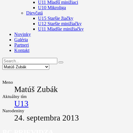
U11 Mladší minižiaci
U10 Mikroliga
Dievčatá
U15 Staršie žiačky
U12 Staršie minižiačky
U11 Mladšie minižiačky
Novinky
Galéria
Partneri
Kontakt
Meno
Matúš Zubák
Aktuálny tím
U13
Narodeniny
24. septembra 2013
BC PRIEVIDZA