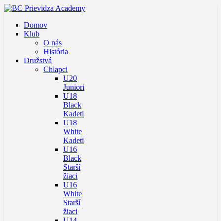
Domov
Klub
O nás
História
Družstvá
Chlapci
U20
Juniori
U18
Black
Kadeti
U18
White
Kadeti
U16
Black
Starší
žiaci
U16
White
Starší
žiaci
U14