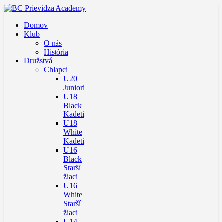
Domov
Klub
O nás
História
Družstvá
Chlapci
U20
Juniori
U18
Black
Kadeti
U18
White
Kadeti
U16
Black
Starší
žiaci
U16
White
Starší
žiaci
U14