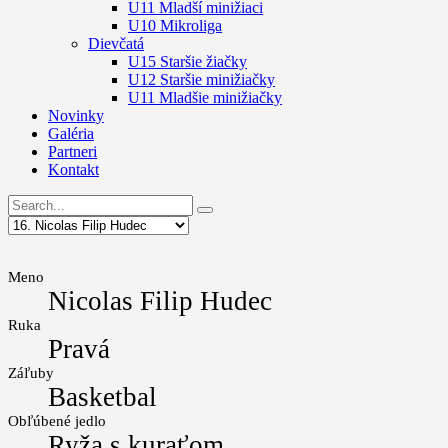
U11 Mladší minižiaci
U10 Mikroliga
Dievčatá
U15 Staršie žiačky
U12 Staršie minižiačky
U11 Mladšie minižiačky
Novinky
Galéria
Partneri
Kontakt
Meno
Nicolas Filip Hudec
Ruka
Pravá
Záľuby
Basketbal
Obľúbené jedlo
Ryža s kuraťom