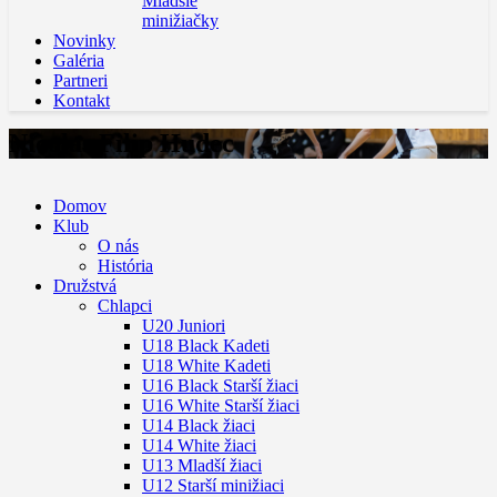
Mladšie
minižiačky
Novinky
Galéria
Partneri
Kontakt
Nicolas Filip Hudec
Domov
Klub
O nás
História
Družstvá
Chlapci
U20 Juniori
U18 Black Kadeti
U18 White Kadeti
U16 Black Starší žiaci
U16 White Starší žiaci
U14 Black žiaci
U14 White žiaci
U13 Mladší žiaci
U12 Starší minižiaci