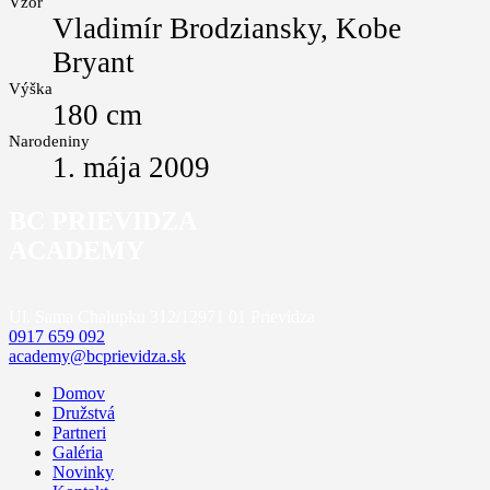
Vzor
Vladimír Brodziansky, Kobe
Bryant
Výška
180 cm
Narodeniny
1. mája 2009
BC PRIEVIDZA
ACADEMY
Ul. Sama Chalupku 312/12
971 01 Prievidza
0917 659 092
academy@bcprievidza.sk
Domov
Družstvá
Partneri
Galéria
Novinky