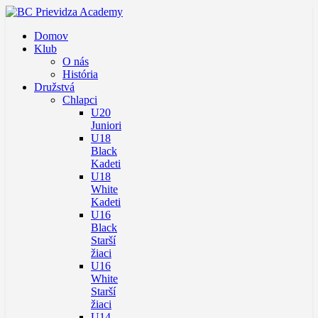
Domov
Klub
O nás
História
Družstvá
Chlapci
U20
Juniori
U18
Black
Kadeti
U18
White
Kadeti
U16
Black
Starší
žiaci
U16
White
Starší
žiaci
U14