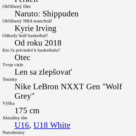
Obľúbený film
Naruto: Shippuden
Obľúbený NBA team/hráč
Kyrie Irving
Odkedy hráš basketbal?
Od roku 2018
Kto ťa priviedol k basketbalu?
Otec
Tvoje ciele
Len sa zlepšovať
Tenisky
Nike LeBron NXXT Gen "Wolf
Grey"
Výška
175 cm
Aktuálny tím
U16
,
U18 White
Narodeniny