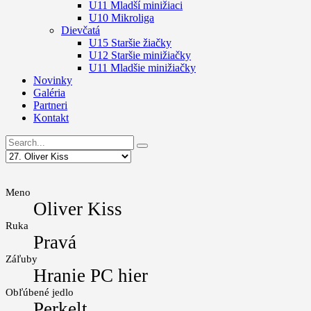
U11 Mladší minižiaci
U10 Mikroliga
Dievčatá
U15 Staršie žiačky
U12 Staršie minižiačky
U11 Mladšie minižiačky
Novinky
Galéria
Partneri
Kontakt
Meno
Oliver Kiss
Ruka
Pravá
Záľuby
Hranie PC hier
Obľúbené jedlo
Perkelt