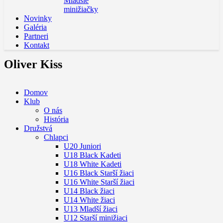
Mladšie
minižiačky
Novinky
Galéria
Partneri
Kontakt
Oliver Kiss
Domov
Klub
O nás
História
Družstvá
Chlapci
U20 Juniori
U18 Black Kadeti
U18 White Kadeti
U16 Black Starší žiaci
U16 White Starší žiaci
U14 Black žiaci
U14 White žiaci
U13 Mladší žiaci
U12 Starší minižiaci