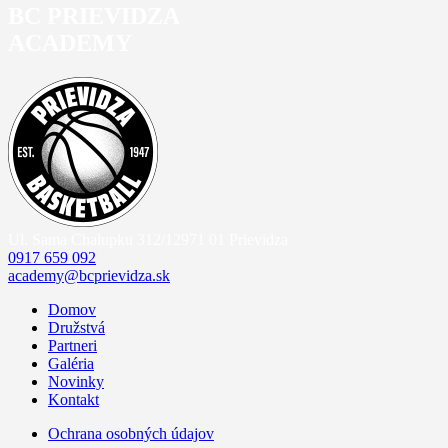
BC PRIEVIDZA
ACADEMY
Ul. Sama Chalupku 312/12
971 01 Prievidza
0917 659 092
academy@bcprievidza.sk
Domov
Družstvá
Partneri
Galéria
Novinky
Kontakt
Ochrana osobných údajov