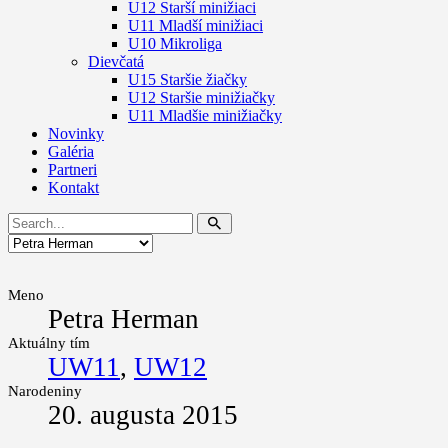
U12 Starší minižiaci
U11 Mladší minižiaci
U10 Mikroliga
Dievčatá
U15 Staršie žiačky
U12 Staršie minižiačky
U11 Mladšie minižiačky
Novinky
Galéria
Partneri
Kontakt
Meno
Petra Herman
Aktuálny tím
UW11
,
UW12
Narodeniny
20. augusta 2015