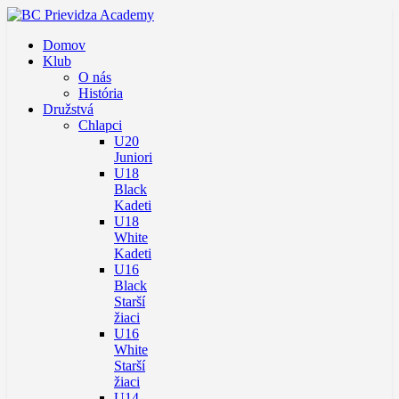
Domov
Klub
O nás
História
Družstvá
Chlapci
U20
Juniori
U18
Black
Kadeti
U18
White
Kadeti
U16
Black
Starší
žiaci
U16
White
Starší
žiaci
U14