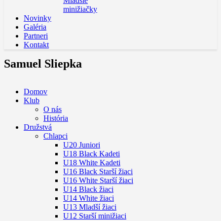
Mladšie
minižiačky
Novinky
Galéria
Partneri
Kontakt
Samuel Sliepka
Domov
Klub
O nás
História
Družstvá
Chlapci
U20 Juniori
U18 Black Kadeti
U18 White Kadeti
U16 Black Starší žiaci
U16 White Starší žiaci
U14 Black žiaci
U14 White žiaci
U13 Mladší žiaci
U12 Starší minižiaci