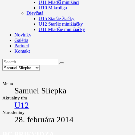
U11 Mladší minižiaci
U10 Mikroliga
Dievčatá
U15 Staršie žiačky
U12 Staršie minižiačky
U11 Mladšie minižiačky
Novinky
Galéria
Partneri
Kontakt
Meno
Samuel Sliepka
Aktuálny tím
U12
Narodeniny
28. februára 2014
BC PRIEVIDZA