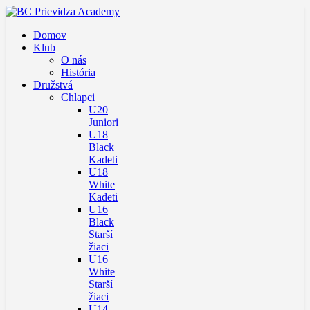
Domov
Klub
O nás
História
Družstvá
Chlapci
U20
Juniori
U18
Black
Kadeti
U18
White
Kadeti
U16
Black
Starší
žiaci
U16
White
Starší
žiaci
U14