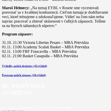
Maroš Helmecy:
„Na turnaj EYBL v Rosete sme vycestovali
porovnať sa v kvalitnej konkurencii. Cieľom turnaja je dodržiavanie
veci, ktoré trénujeme a zdokonaľujeme. Vidieť na čom nám treba
najviac pracovať a zbierať skúsenosti v ťažkých zápasoch. Tešíme
sa na štyroch talianskych súperov.“
Program zápasov:
31.10. 21:30 Victoria Libertas Pesaro – MBA Prievidza
01.11. 13:00 Academy Scafati Basket – MBA Prievidza
02.11. 13:00 FBF Francavilla – MBA Prievidza
02.11. 21:00 Basket Casapulla – MBA Prievidza
Navigácia
Predchádzajúci
Výsledky našich družstiev (43.týždeň)
príspevok
v
Nasledujúci
Program našich zápasov (44.týždeň)
článku
príspevok
BC PRIEVIDZA
ACADEMY
Ul. Sama Chalupku 312/12
971 01 Prievidza