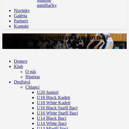
Mladšie
minižiačky
Novinky
Galéria
Partneri
Kontakt
Kadeti U17 sa predstavia na turnaji
EYBL
Domov
Klub
O nás
História
Družstvá
Chlapci
U20 Juniori
U18 Black Kadeti
U18 White Kadeti
U16 Black Starší žiaci
U16 White Starší žiaci
U14 Black žiaci
U14 White žiaci
U13 Mladší žiaci