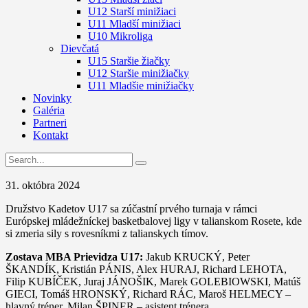
U12 Starší minižiaci
U11 Mladší minižiaci
U10 Mikroliga
Dievčatá
U15 Staršie žiačky
U12 Staršie minižiačky
U11 Mladšie minižiačky
Novinky
Galéria
Partneri
Kontakt
31. októbra 2024
Družstvo Kadetov U17 sa zúčastní prvého turnaja v rámci
Európskej mládežníckej basketbalovej ligy v talianskom Rosete, kde
si zmeria sily s rovesníkmi z talianskych tímov.
Zostava MBA Prievidza U17:
Jakub KRUCKÝ, Peter
ŠKANDÍK, Kristián PÁNIS, Alex HURAJ, Richard LEHOTA,
Filip KUBÍČEK, Juraj JÁNOŠIK, Marek GOLEBIOWSKI, Matúš
GIECI, Tomáš HRONSKÝ, Richard RÁC, Maroš HELMECY –
hlavný tréner, Milan ŠPINER – asistent trénera.