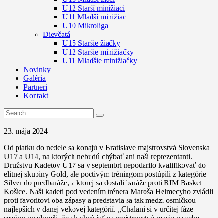
U12 Starší minižiaci
U11 Mladší minižiaci
U10 Mikroliga
Dievčatá
U15 Staršie žiačky
U12 Staršie minižiačky
U11 Mladšie minižiačky
Novinky
Galéria
Partneri
Kontakt
23. mája 2024
Od piatku do nedele sa konajú v Bratislave majstrovstvá Slovenska
U17 a U14, na ktorých nebudú chýbať ani naši reprezentanti.
Družstvu Kadetov U17 sa v septembri nepodarilo kvalifikovať do
elitnej skupiny Gold, ale poctivým tréningom postúpili z kategórie
Silver do predbaráže, z ktorej sa dostali baráže proti RIM Basket
Košice. Naši kadeti pod vedením trénera Maroša Helmecyho zvládli
proti favoritovi oba zápasy a predstavia sa tak medzi osmičkou
najlepších v danej vekovej kategórií. „Chalani si v určitej fáze
sezóny uvedomili, že ak chcú ísť na majstrovstvá musia na sebe