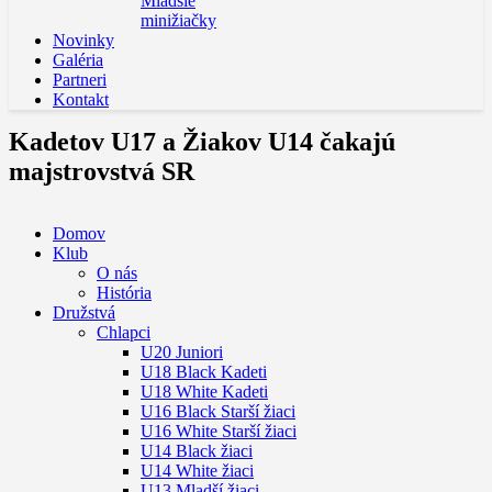
Mladšie
minižiačky
Novinky
Galéria
Partneri
Kontakt
Kadetov U17 a Žiakov U14 čakajú
majstrovstvá SR
Domov
Klub
O nás
História
Družstvá
Chlapci
U20 Juniori
U18 Black Kadeti
U18 White Kadeti
U16 Black Starší žiaci
U16 White Starší žiaci
U14 Black žiaci
U14 White žiaci
U13 Mladší žiaci