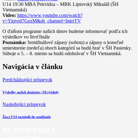
U14 19:30 MBA Prievidza – MBK Liptovský Mikuláš (ŠH
Vietnamská)
Video:
https://www.youtube.com/watch?
v=Yiqved7GezM&ab_channel=InterTV
O ďalšom programe našich tímov budeme informovať podľa ich
výsledkov vo štvrťfinále
Poznámka:
Semifinálové zápasy (sobota) a zápasy o konečné
umiestnenie (nedeľa) oboch kategórií sa budú hrať v ŠH Pasienky.
Súboje o 5. – 8. miesto sa budú odohrávať v ŠH Vietnamská.
Navigácia v článku
Predchádzajúci príspevok
Výsledky našich družstiev (20.týždeň)
Nasledujúci príspevok
Žiaci U14 postúpili do semifinále
BC PRIEVIDZA