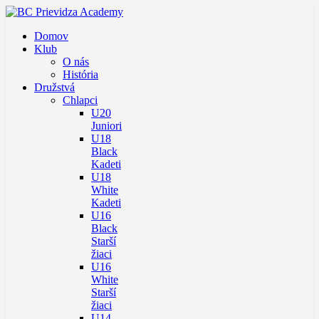
Domov
Klub
O nás
História
Družstvá
Chlapci
U20
Juniori
U18
Black
Kadeti
U18
White
Kadeti
U16
Black
Starší
žiaci
U16
White
Starší
žiaci
U14