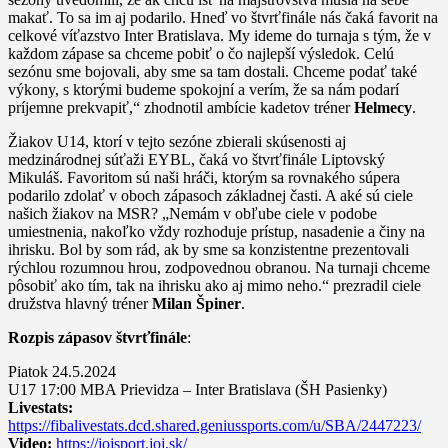
makať. To sa im aj podarilo. Hneď vo štvrťfinále nás čaká favorit na
celkové víťazstvo Inter Bratislava. My ideme do turnaja s tým, že v
každom zápase sa chceme pobiť o čo najlepší výsledok. Celú
sezónu sme bojovali, aby sme sa tam dostali. Chceme podať také
výkony, s ktorými budeme spokojní a verím, že sa nám podarí
príjemne prekvapiť,“ zhodnotil ambície kadetov tréner
Helmecy
.
Žiakov U14, ktorí v tejto sezóne zbierali skúsenosti aj
medzinárodnej súťaži EYBL, čaká vo štvrťfinále Liptovský
Mikuláš. Favoritom sú naši hráči, ktorým sa rovnakého súpera
podarilo zdolať v oboch zápasoch základnej časti. A aké sú ciele
našich žiakov na MSR? „Nemám v obľube ciele v podobe
umiestnenia, nakoľko vždy rozhoduje prístup, nasadenie a činy na
ihrisku. Bol by som rád, ak by sme sa konzistentne prezentovali
rýchlou rozumnou hrou, zodpovednou obranou. Na turnaji chceme
pôsobiť ako tím, tak na ihrisku ako aj mimo neho.“ prezradil ciele
družstva hlavný tréner
Milan Špiner
.
Rozpis zápasov
štvrťfinále
:
Piatok 24.5.2024
U17 17:00 MBA Prievidza – Inter Bratislava (ŠH Pasienky)
Livestats:
https://fibalivestats.dcd.shared.geniussports.com/u/SBA/2447223/
Video:
https://jojsport.joj.sk/