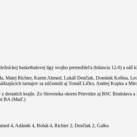
dežníckej basketbalovej ligy svojho premožiteľa (bilancia 12-0) a náš
lenda, Matej Richter, Karim Ahmed, Lukáš Denčiak, Dominik Košina, L
dzajúcich turnajov sa zúčastnili aj Tomáš Ličko, Andrej Kupka a Miro
v z desiatich krajín. Zo Slovenska okrem Prievidze aj BSC Bratislava
est BA (Maď.)
Ahmed 4, Adámik 4, Bohát 4, Richter 2, Denčiak 2, Galko