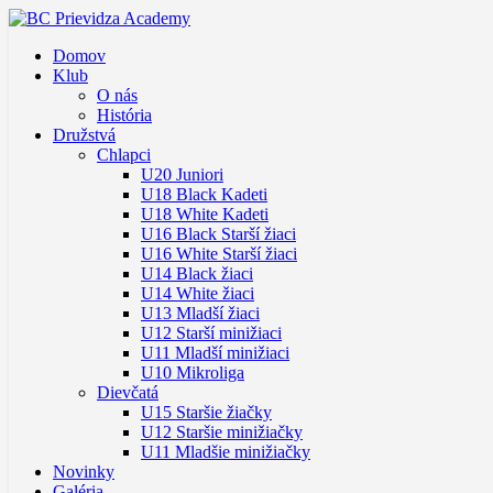
Domov
Klub
O nás
História
Družstvá
Chlapci
U20 Juniori
U18 Black Kadeti
U18 White Kadeti
U16 Black Starší žiaci
U16 White Starší žiaci
U14 Black žiaci
U14 White žiaci
U13 Mladší žiaci
U12 Starší minižiaci
U11 Mladší minižiaci
U10 Mikroliga
Dievčatá
U15 Staršie žiačky
U12 Staršie minižiačky
U11 Mladšie minižiačky
Novinky
Galéria