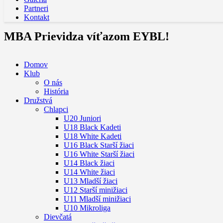
Partneri
Kontakt
MBA Prievidza víťazom EYBL!
Domov
Klub
O nás
História
Družstvá
Chlapci
U20 Juniori
U18 Black Kadeti
U18 White Kadeti
U16 Black Starší žiaci
U16 White Starší žiaci
U14 Black žiaci
U14 White žiaci
U13 Mladší žiaci
U12 Starší minižiaci
U11 Mladší minižiaci
U10 Mikroliga
Dievčatá