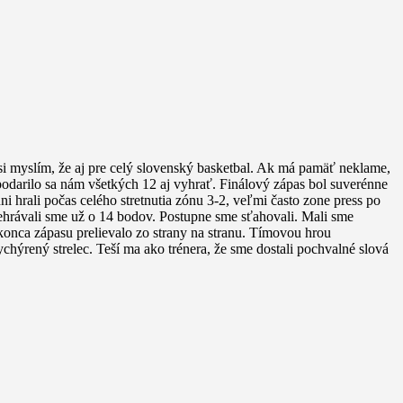
i myslím, že aj pre celý slovenský basketbal. Ak má pamäť neklame,
podarilo sa nám všetkých 12 aj vyhrať. Finálový zápas bol suverénne
ni hrali počas celého stretnutia zónu 3-2, veľmi často zone press po
rehrávali sme už o 14 bodov. Postupne sme sťahovali. Mali sme
 konca zápasu prelievalo zo strany na stranu. Tímovou hrou
ychýrený strelec. Teší ma ako trénera, že sme dostali pochvalné slová