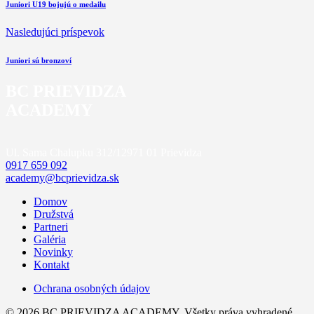
Juniori U19 bojujú o medailu
Nasledujúci príspevok
Juniori sú bronzoví
BC PRIEVIDZA
ACADEMY
Ul. Sama Chalupku 312/12
971 01 Prievidza
0917 659 092
academy@bcprievidza.sk
Domov
Družstvá
Partneri
Galéria
Novinky
Kontakt
Ochrana osobných údajov
© 2026 BC PRIEVIDZA ACADEMY. Všetky práva vyhradené.