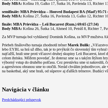
Body MBA:
Košina 19, Galko 17, Šutka 16, Pavlenda 13, Richter 1
semifinále: MBA Prievidza – Honved Budapest BA (Maď) 95:71 
Body MBA:
Košina 27, Šutka 16, Pavlenda 13, Galko 12, Richter 1
finále: MBA Prievidza – Leii Bucarest (Rum.) 69:65 (27:34)
Body MBA:
Košina 26, Šutka 14, Ahmed 10, Petráš 8, Richter 7, Pa
Za MVP turnaja bol vyhlásený Dominik Košina, za MVP mužstva Alex 
Priebeh finálového turnaja zhodnotil tréner
Marek Bulík:
„Víťazstvo 
lebo EYBL sa hrá už dlho, tak je to prvýkrát čo slovenský tím vyhral
najťažší, hrali sme proti víťazovi druhej skupiny Leii Bucarest, ktorí
celom ihrisku. Môžem povedať, že doteraz sme sa s takým štýlom hry 
výborný vstup do druhého polčasu. Cez prestávku sme si nakreslili, č
a agresívnou obranou sme to otočili. Nerád chválim jednotlivcov, ale v
na basketbal, aký sme hrali, od súperov aj ďalších trénerov. Budúci v
Navigácia v článku
Predchádzajúci príspevok