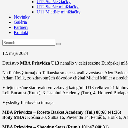
U15 Staršie žiačky
U12 Staršie minižiačky
U11 Mladšie minižiačky
Novinky
Galéria
Partneri
Kontakt
12. mája 2024
Družstvo
MBA Prievidza U13
nenašlo v celej sezóne Európskej mlá
Na finálový turnaj do Talianska sme cestovali v zostave: Alex Pav
Adam Holík, zo zdravotných dôvodov chýbal Michal Müller a predchá
V tejto sezóne štartovalo vo vekovej kategórii U13 celkovo 21 klubo
Leii Bucarest (Rum.), 3. Istanbul Academy (Tur.), 4. Honved Budap
Výsledky finálového turnaja:
MBA Prievidza – Roseto Basket Academy (Tal.) 88:68 (41:36)
Body MBA:
Košina 30, Šutka 16, Pavlenda 14, Petráš 6, Holík 6, 
MBA Prievidza – Shooting Stars (Rum.) 101:47 (40:31)