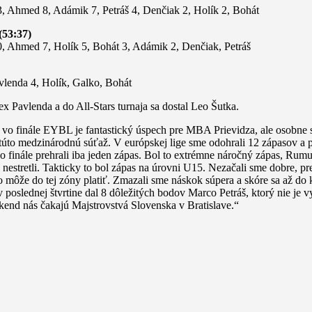
3, Ahmed 8, Adámik 7, Petráš 4, Denčiak 2, Holík 2, Bohát
(53:37)
0, Ahmed 7, Holík 5, Bohát 3, Adámik 2, Denčiak, Petráš
vlenda 4, Holík, Galko, Bohát
Pavlenda a do All-Stars turnaja sa dostal Leo Šutka.
vo finále EYBL je fantastický úspech pre MBA Prievidza, ale osobne s
 túto medzinárodnú súťaž. V európskej lige sme odohrali 12 zápasov a 
 do finále prehrali iba jeden zápas. Bol to extrémne náročný zápas, Rumu
nestretli. Takticky to bol zápas na úrovni U15. Nezačali sme dobre, p
o môže do tej zóny platiť. Zmazali sme náskok súpera a skóre sa až do
 poslednej štvrtine dal 8 dôležitých bodov Marco Petráš, ktorý nie je v
íkend nás čakajú Majstrovstvá Slovenska v Bratislave.“