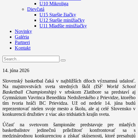
U10 Mikroliga
Dievčatá
U15 Staršie žiačky
U12 Staršie minižiačky
U11 Mladšie minižiačky
Novinky
Galéria
Partneri
Kontakt
14. júna 2026
Slovenský basketbal čaká v najbližších dňoch významná udalosť.
Na majstrovstvách sveta stredných škôl
(ISF World School
Basketball Championship)
v srbskom Zlatibore sa predstaví aj
Gymnázium Vavrinca Benedikta Nedožerského z Prievidze, ktorého
tím tvoria hráči BC Prievidza. Už od nedele 14. júna budú
reprezentovať nielen svoje mesto a školu, ale aj celé Slovensko v
konkurencii družstiev z viac ako tridsiatich krajín sveta.
Účasť na svetovom šampionáte predstavuje pre mladých
basketbalistov jedinečnú príležitosť konfrontovať sa s
medzinárodnou konkurenciou a získať skúsenosti, ktoré presahujú