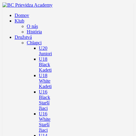
Domov
Klub
O nás
História
Družstvá
Chlapci
U20
Juniori
U18
Black
Kadeti
U18
White
Kadeti
U16
Black
Starší
žiaci
U16
White
Starší
žiaci
U14