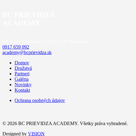
BC PRIEVIDZA
ACADEMY
Ul. Sama Chalupku 312/12
971 01 Prievidza
0917 659 092
academy@bcprievidza.sk
Domov
Družstvá
Partneri
Galéria
Novinky
Kontakt
Ochrana osobných údajov
© 2026 BC PRIEVIDZA ACADEMY. Všetky práva vyhradené.
Designed by
VISION