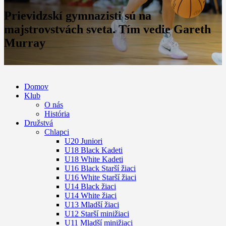
Prievidzskí gymnazisti sú na
majstrovstvách sveta. Tím vedie Gareth
Murray
Domov
Klub
O nás
História
Družstvá
Chlapci
U20 Juniori
U18 Black Kadeti
U18 White Kadeti
U16 Black Starší žiaci
U16 White Starší žiaci
U14 Black žiaci
U14 White žiaci
U13 Mladší žiaci
U12 Starší minižiaci
U11 Mladší minižiaci