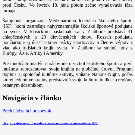
proti Česku. Vo štvrtok 18. júna potom začne vyraďovacia fáza
turnaja.
Šampionát organizuje Medzinárodná federácia školského športu
(ISF), ktorá zastrešuje najvýznamnejšie školské športové podujatia
na svete. V klasickom basketbale sa v Zlatibore predstaví 31
chlapčenských a 29 dievčenských tímov. Rozsah podujatia
podčiarkuje aj účasť takmer tisícky športovcov a členov výprav z
viac ako tridsiatich krajín sveta. V Zlatibore sa stretnú tímy z
Európy, Ázie, Afriky i Ameriky.
Pre mnohých mladých hráčov ide o vrchol školského športu a prvú
možnosť reprezentovať svoju krajinu na globálnej úrovni. Program
doplnia aj spoločné kultúrne aktivity, vrátane Nations Night, počas
ktorej jednotlivé krajiny predstavujú svoju kultúru, tradície a regióny
ostatným účastníkom.
Navigácia v článku
Predchádzajúci príspevok
Dvaja zástupcovia Prievidze v širšej nominácii reprezentácie U20