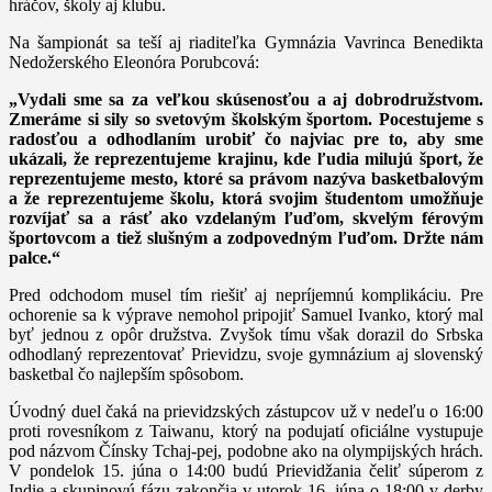
hráčov, školy aj klubu.
Na šampionát sa teší aj riaditeľka Gymnázia Vavrinca Benedikta
Nedožerského Eleonóra Porubcová:
„Vydali sme sa za veľkou skúsenosťou a aj dobrodružstvom.
Zmeráme si sily so svetovým školským športom. Pocestujeme s
radosťou a odhodlaním urobiť čo najviac pre to, aby sme
ukázali, že reprezentujeme krajinu, kde ľudia milujú šport, že
reprezentujeme mesto, ktoré sa právom nazýva basketbalovým
a že reprezentujeme školu, ktorá svojim študentom umožňuje
rozvíjať sa a rásť ako vzdelaným ľuďom, skvelým férovým
športovcom a tiež slušným a zodpovedným ľuďom. Držte nám
palce.“
Pred odchodom musel tím riešiť aj nepríjemnú komplikáciu. Pre
ochorenie sa k výprave nemohol pripojiť Samuel Ivanko, ktorý mal
byť jednou z opôr družstva. Zvyšok tímu však dorazil do Srbska
odhodlaný reprezentovať Prievidzu, svoje gymnázium aj slovenský
basketbal čo najlepším spôsobom.
Úvodný duel čaká na prievidzských zástupcov už v nedeľu o 16:00
proti rovesníkom z Taiwanu, ktorý na podujatí oficiálne vystupuje
pod názvom Čínsky Tchaj-pej, podobne ako na olympijských hrách.
V pondelok 15. júna o 14:00 budú Prievidžania čeliť súperom z
Indie a skupinovú fázu zakončia v utorok 16. júna o 18:00 v derby