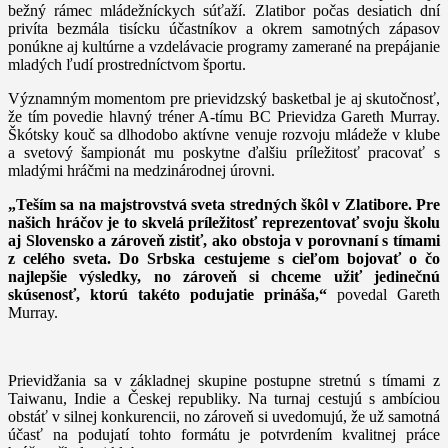
bežný rámec mládežníckych súťaží. Zlatibor počas desiatich dní
privíta bezmála tisícku účastníkov a okrem samotných zápasov
ponúkne aj kultúrne a vzdelávacie programy zamerané na prepájanie
mladých ľudí prostredníctvom športu.
Významným momentom pre prievidzský basketbal je aj skutočnosť,
že tím povedie hlavný tréner A-tímu BC Prievidza Gareth Murray.
Škótsky kouč sa dlhodobo aktívne venuje rozvoju mládeže v klube
a svetový šampionát mu poskytne ďalšiu príležitosť pracovať s
mladými hráčmi na medzinárodnej úrovni.
„Teším sa na majstrovstvá sveta stredných škôl v Zlatibore. Pre
našich hráčov je to skvelá príležitosť reprezentovať svoju školu
aj Slovensko a zároveň zistiť, ako obstoja v porovnaní s tímami
z celého sveta. Do Srbska cestujeme s cieľom bojovať o čo
najlepšie výsledky, no zároveň si chceme užiť jedinečnú
skúsenosť, ktorú takéto podujatie prináša,“
povedal Gareth
Murray.
Prievidžania sa v základnej skupine postupne stretnú s tímami z
Taiwanu, Indie a Českej republiky. Na turnaj cestujú s ambíciou
obstáť v silnej konkurencii, no zároveň si uvedomujú,
že už samotná
účasť na podujatí tohto formátu je potvrdením kvalitnej práce