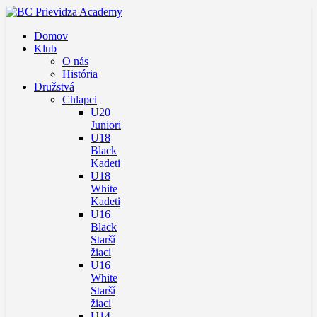
Domov
Klub
O nás
História
Družstvá
Chlapci
U20
Juniori
U18
Black
Kadeti
U18
White
Kadeti
U16
Black
Starší
žiaci
U16
White
Starší
žiaci
U14