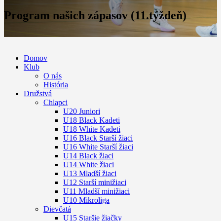
Program našich zápasov (11.týždeň)
Domov
Klub
O nás
História
Družstvá
Chlapci
U20 Juniori
U18 Black Kadeti
U18 White Kadeti
U16 Black Starší žiaci
U16 White Starší žiaci
U14 Black žiaci
U14 White žiaci
U13 Mladší žiaci
U12 Starší minižiaci
U11 Mladší minižiaci
U10 Mikroliga
Dievčatá
U15 Staršie žiačky