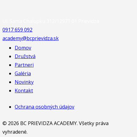
Ul. Sama Chalupku 312/12
971 01 Prievidza
0917 659 092
academy@bcprievidza.sk
Domov
Družstvá
Partneri
Galéria
Novinky
Kontakt
Ochrana osobných údajov
© 2026 BC PRIEVIDZA ACADEMY. Všetky práva
vyhradené.