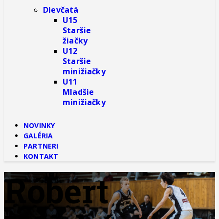
Dievčatá
U15
Staršie
žiačky
U12
Staršie
minižiačky
U11
Mladšie
minižiačky
NOVINKY
GALÉRIA
PARTNERI
KONTAKT
Róbert