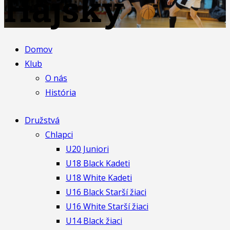
Hajský
Domov
Klub
O nás
História
Družstvá
Chlapci
U20 Juniori
U18 Black Kadeti
U18 White Kadeti
U16 Black Starší žiaci
U16 White Starší žiaci
U14 Black žiaci