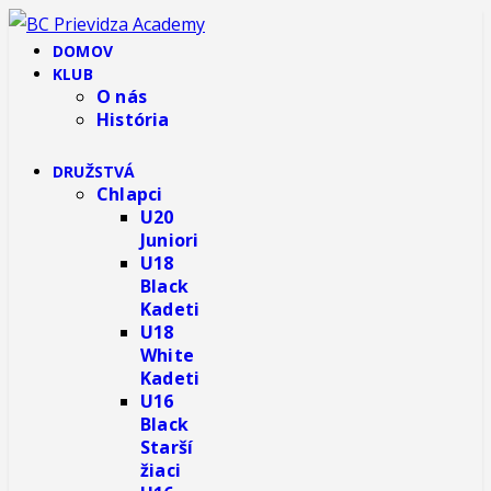
DOMOV
KLUB
O nás
História
DRUŽSTVÁ
Chlapci
U20
Juniori
U18
Black
Kadeti
U18
White
Kadeti
U16
Black
Starší
žiaci