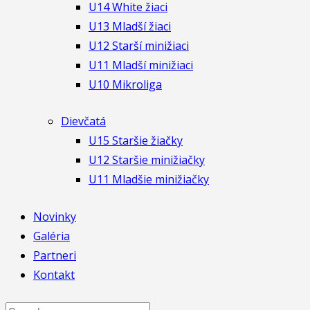
U14 White žiaci
U13 Mladší žiaci
U12 Starší minižiaci
U11 Mladší minižiaci
U10 Mikroliga
Dievčatá
U15 Staršie žiačky
U12 Staršie minižiačky
U11 Mladšie minižiačky
Novinky
Galéria
Partneri
Kontakt