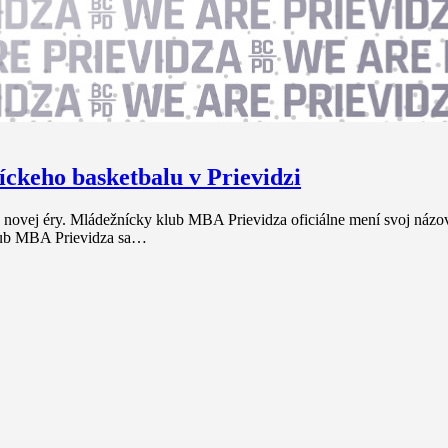
ckeho basketbalu v Prievidzi
 do novej éry. Mládežnícky klub MBA Prievidza oficiálne mení svoj náz
Klub MBA Prievidza sa…