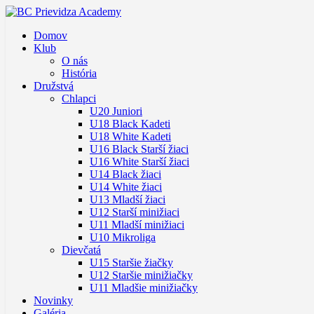
Domov
Klub
O nás
História
Družstvá
Chlapci
U20 Juniori
U18 Black Kadeti
U18 White Kadeti
U16 Black Starší žiaci
U16 White Starší žiaci
U14 Black žiaci
U14 White žiaci
U13 Mladší žiaci
U12 Starší minižiaci
U11 Mladší minižiaci
U10 Mikroliga
Dievčatá
U15 Staršie žiačky
U12 Staršie minižiačky
U11 Mladšie minižiačky
Novinky
Galéria