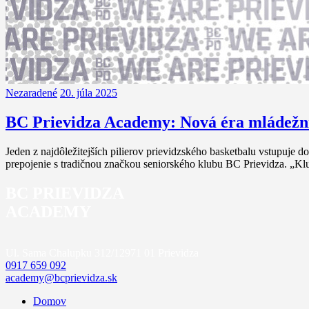
Nezaradené
20. júla 2025
BC Prievidza Academy: Nová éra mládežní
Jeden z najdôležitejších pilierov prievidzského basketbalu vstupuje
prepojenie s tradičnou značkou seniorského klubu BC Prievidza. „
BC PRIEVIDZA
ACADEMY
Ul. Sama Chalupku 312/12
971 01 Prievidza
0917 659 092
academy@bcprievidza.sk
Domov