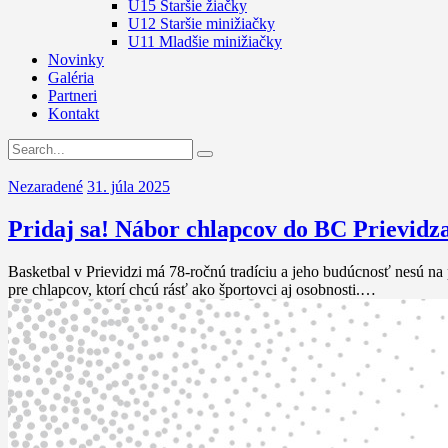
U15 Staršie žiačky
U12 Staršie minižiačky
U11 Mladšie minižiačky
Novinky
Galéria
Partneri
Kontakt
Nezaradené
31. júla 2025
Pridaj sa! Nábor chlapcov do BC Prievid
Basketbal v Prievidzi má 78-ročnú tradíciu a jeho budúcnosť nesú n
pre chlapcov, ktorí chcú rásť ako športovci aj osobnosti.…