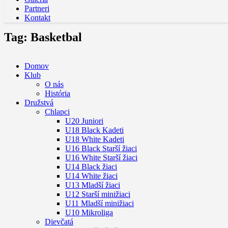
Partneri
Kontakt
Tag: Basketbal
Domov
Klub
O nás
História
Družstvá
Chlapci
U20 Juniori
U18 Black Kadeti
U18 White Kadeti
U16 Black Starší žiaci
U16 White Starší žiaci
U14 Black žiaci
U14 White žiaci
U13 Mladší žiaci
U12 Starší minižiaci
U11 Mladší minižiaci
U10 Mikroliga
Dievčatá