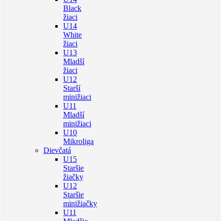
Black
žiaci
U14
White
žiaci
U13
Mladší
žiaci
U12
Starší
minižiaci
U11
Mladší
minižiaci
U10
Mikroliga
Dievčatá
U15
Staršie
žiačky
U12
Staršie
minižiačky
U11