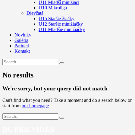
U11 Mladší minižiaci
U10 Mikroliga
Dievčatá
U15 Staršie žiačky
U12 Staršie minižiačky
U11 Mladšie minižiačky
Novinky
Galéria
Partneri
Kontakt
No results
We're sorry, but your query did not match
Can't find what you need? Take a moment and do a search below or
start from
our homepage
.
BC PRIEVIDZA