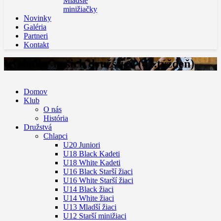
Mladšie
minižiačky
Novinky
Galéria
Partneri
Kontakt
Výsledky našich družstiev (41.týždeň)
Domov
Klub
O nás
História
Družstvá
Chlapci
U20 Juniori
U18 Black Kadeti
U18 White Kadeti
U16 Black Starší žiaci
U16 White Starší žiaci
U14 Black žiaci
U14 White žiaci
U13 Mladší žiaci
U12 Starší minižiaci