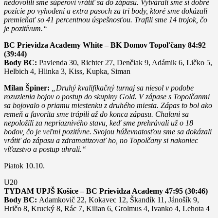
nedovolili sme súperovi vrátiť sa do zápasu. Vytvárali sme si dobré
pozície po vyhodení a extra pasoch za tri body, ktoré sme dokázali
premieňať so 41 percentnou úspešnosťou. Trafili sme 14 trojok, čo
je pozitívum.“
BC Prievidza Academy White – BK Domov Topoľčany 84:92
(39:44)
Body BC:
Pavlenda 30, Richter 27, Denčiak 9, Adámik 6, Ličko 5,
Helbich 4, Hlinka 3, Kiss, Kupka, Siman
Milan Špiner:
„Druhý kvalifikačný turnaj sa niesol v podobe
rozuzlenia bojov o postup do skupiny Gold. V zápase s Topolčanmi
sa bojovalo o priamu miestenku z druhého miesta. Zápas to bol ako
remeň a favorita sme trápili až do konca zápasu. Chalani sa
nepoložili za nepriaznivého stavu, keď sme prehrávali už o 18
bodov, čo je veľmi pozitívne. Svojou húževnatosťou sme sa dokázali
vrátiť do zápasu a zdramatizovať ho, no Topolčany si nakoniec
víťazstvo a postup uhrali.“
Piatok 10.10.
U20
TYDAM UPJŠ Košice – BC Prievidza Academy 47:95 (30:46)
Body BC:
Adamkovič 22, Kokavec 12, Škandík 11, Jánošík 9,
Hričo 8, Krucký 8, Rác 7, Kilian 6, Grolmus 4, Ivanko 4, Lehota 4