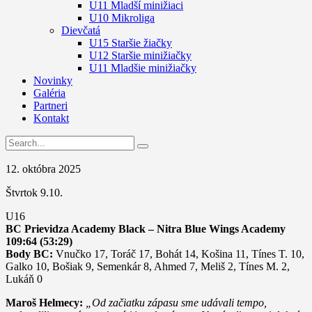
U11 Mladší minižiaci
U10 Mikroliga
Dievčatá
U15 Staršie žiačky
U12 Staršie minižiačky
U11 Mladšie minižiačky
Novinky
Galéria
Partneri
Kontakt
12. októbra 2025
Štvrtok 9.10.
U16
BC Prievidza Academy Black – Nitra Blue Wings Academy
109:64 (53:29)
Body BC:
Vnučko 17, Toráč 17, Bohát 14, Košina 11, Tínes T. 10,
Galko 10, Bošiak 9, Semenkár 8, Ahmed 7, Meliš 2, Tínes M. 2,
Lukáň 0
Maroš Helmecy:
„Od začiatku zápasu sme udávali tempo,