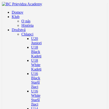
Domov
Klub
O nás
História
Družstvá
Chlapci
U20
Juniori
U18
Black
Kadeti
U18
White
Kadeti
U16
Black
Starší
žiaci
U16
White
Starší
žiaci
U14