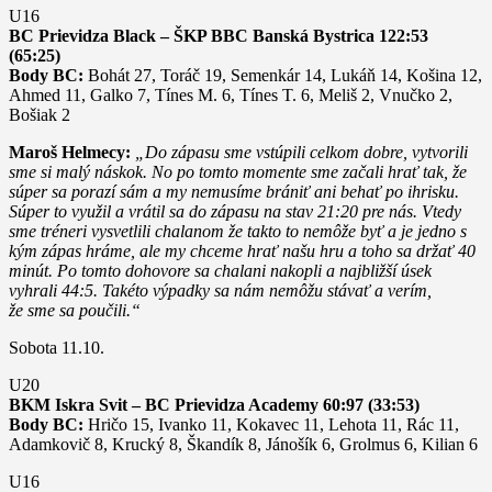
U16
BC Prievidza Black – ŠKP BBC Banská Bystrica 122:53
(65:25)
Body BC:
Bohát 27, Toráč 19, Semenkár 14, Lukáň 14, Košina 12,
Ahmed 11, Galko 7, Tínes M. 6, Tínes T. 6, Meliš 2, Vnučko 2,
Bošiak 2
Maroš Helmecy:
„Do zápasu sme vstúpili celkom dobre, vytvorili
sme si malý náskok. No po tomto momente sme začali hrať tak, že
súper sa porazí sám a my nemusíme brániť ani behať po ihrisku.
Súper to využil a vrátil sa do zápasu na stav 21:20 pre nás. Vtedy
sme tréneri vysvetlili chalanom že takto to nemôže byť a je jedno s
kým zápas hráme, ale my chceme hrať našu hru a toho sa držať 40
minút. Po tomto dohovore sa chalani nakopli a najbližší úsek
vyhrali 44:5. Takéto výpadky sa nám nemôžu stávať a verím,
že sme sa poučili.“
Sobota 11.10.
U20
BKM Iskra Svit – BC Prievidza Academy 60:97 (33:53)
Body BC:
Hričo 15, Ivanko 11, Kokavec 11, Lehota 11, Rác 11,
Adamkovič 8, Krucký 8, Škandík 8, Jánošík 6, Grolmus 6, Kilian 6
U16