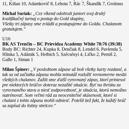
11, Kilian 10, Adamkovič 8, Lehota 7, Rác 7, Škandík 7, Grolmus
Michal Suriak:
„Cez víkend odohrali juniori svoj druhý
kvalifikačný turnaj o postup do Gold skupiny,
Všetky tri zápasy sme zvládli a postupujeme do Goldu. Chalanom
gratulujem.“
U16
BK AS Trenčín – BC Prievidza Academy White 78:76 (39:38)
Body BC: Richter 24, Kupka 8, Denčiak 8, Lendel 6, Pavlenda 5,
Hlinka 5, Adámik 5, Helbich 5, Szécsényi 4, Ličko 2, Perniš 2,
Gallo 1, Siman 1
Milan Špiner:
„V poslednom zápase už boli všetky karty rozdané, a
tak sa od začiatku zápasu mohla minutáž rozložiť rovnomerne medzi
všetkých chalanov. Zažili sme ďalší vyrovnaný zápas, ktorí priniesol
pre niektorých hráčov doteraz nezažité situácie. Byť na ihrisku za
vyrovnaného stavu a niesť zodpovednosť, je situácia, ktorú nemožno
natrénovať. Som veľmi rád za neoceniteľné skúsenosti, ktoré si
chalani z tohto zápasu mohli odniesť. Potešil tiež fakt, že každý hráč
sa zapísal do listiny strelcov.“