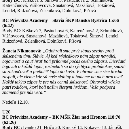
Body BC:
Kršková 3, Šimová 3, Pastuchová 2, Schmidtová,
Katrenčinová, Višňovcová, Smatanová, Mazáňová, Tokárová,
Lendel, Ridzoňová, Zeleníková, Dolníková, Píšová
BC Prievidza Academy – Slávia ŠKP Banská Bystrica 15:66
(6:42)
Body BC: Kršková 7, Pastuchová 6, Katrenčinová 2, Schmidtová,
Višňovcová, Smatanová, Mazáňová, Tokárová, Šimová, Lendel,
Ridzoňová, Zeleníková, Dolníková, Píšová
Žaneta Nikmonová:
„Odohrali sme prvý zápas sezóny proti
skúsenému tímu Slávie. Aj keď výsledkovo nám zápas nevyšiel,
bojovnosť a chuť hrať boli prítomné počas celého zápasu. Dievčatá
bojovali o každú loptu, rozbiehali sa do rýchlych protiútokov, snažili
sa zakončovať a pretlačiť loptu do koša. V obrane sme síce trochu
zaspali, ale vieme kde sú naše slabiny a budeme na nich pracovať.
Každý takýto zápas je pre nás cenná skúsenosť. Obrovská vďaka
patrí rodičom, ktorí boli našim šiestym hráčom. Vaša podpora
znamená pre nás veľa.“
Nedeľa 12.10.
U20
BC Prievidza Academy – BK MŠK Žiar nad Hronom 118:70
(62:26)
Body BC:
Ivanko 21, Hričo 20, Krucký 14, Kokavec 13, Jánošík