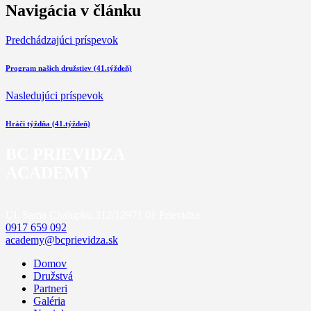
Navigácia v článku
Predchádzajúci príspevok
Program našich družstiev (41.týždeň)
Nasledujúci príspevok
Hráči týždňa (41.týždeň)
BC PRIEVIDZA
ACADEMY
Ul. Sama Chalupku 312/12
971 01 Prievidza
0917 659 092
academy@bcprievidza.sk
Domov
Družstvá
Partneri
Galéria