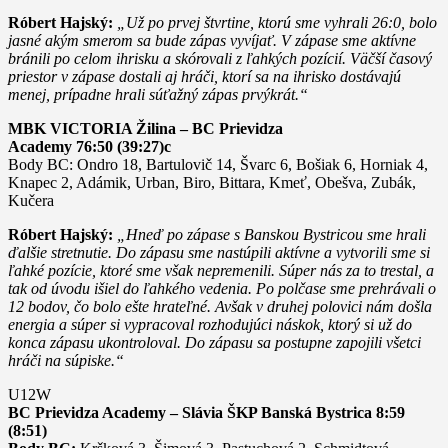
Róbert Hajský:
„Už po prvej štvrtine, ktorú sme vyhrali 26:0, bolo
jasné akým smerom sa bude zápas vyvíjať. V zápase sme aktívne
bránili po celom ihrisku a skórovali z ľahkých pozícií. Väčší časový
priestor v zápase dostali aj hráči, ktorí sa na ihrisko dostávajú
menej, prípadne hrali súťažný zápas prvýkrát.“
MBK VICTORIA Žilina – BC Prievidza
Academy 76:50 (39:27)c
Body BC: Ondro 18, Bartulovič 14, Švarc 6, Bošiak 6, Horniak 4,
Knapec 2, Adámik, Urban, Biro, Bittara, Kmeť, Obešva, Zubák,
Kučera
Róbert Hajský:
„Hneď po zápase s Banskou Bystricou sme hrali
ďalšie stretnutie. Do zápasu sme nastúpili aktívne a vytvorili sme si
ľahké pozície, ktoré sme však nepremenili. Súper nás za to trestal, a
tak od úvodu išiel do ľahkého vedenia. Po polčase sme prehrávali o
12 bodov, čo bolo ešte hrateľné. Avšak v druhej polovici nám došla
energia a súper si vypracoval rozhodujúci náskok, ktorý si už do
konca zápasu ukontroloval. Do zápasu sa postupne zapojili všetci
hráči na súpiske.“
U12W
BC Prievidza Academy – Slávia ŠKP Banská Bystrica 8:59
(8:51)