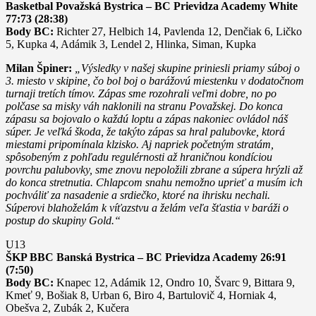
Basketbal Považská Bystrica – BC Prievidza Academy White
77:73 (28:38)
Body BC:
Richter 27, Helbich 14, Pavlenda 12, Denčiak 6, Ličko
5, Kupka 4, Adámik 3, Lendel 2, Hlinka, Siman, Kupka
Milan Špiner:
„Výsledky v našej skupine priniesli priamy súboj o
3. miesto v skipine, čo bol boj o barážovú miestenku v dodatočnom
turnaji tretích tímov. Zápas sme rozohrali veľmi dobre, no po
polčase sa misky váh naklonili na stranu Považskej. Do konca
zápasu sa bojovalo o každú loptu a zápas nakoniec ovládol náš
súper. Je veľká škoda, že takýto zápas sa hral palubovke, ktorá
miestami pripomínala klzisko. Aj napriek početným stratám,
spôsobeným z pohľadu regulérnosti až hraničnou kondíciou
povrchu palubovky, sme znovu nepoložili zbrane a súpera hrýzli až
do konca stretnutia. Chlapcom snahu nemožno uprieť a musím ich
pochváliť za nasadenie a srdiečko, ktoré na ihrisku nechali.
Súperovi blahoželám k víťazstvu a želám veľa šťastia v baráži o
postup do skupiny Gold.“
U13
ŠKP BBC Banská Bystrica – BC Prievidza Academy 26:91
(7:50)
Body BC:
Knapec 12, Adámik 12, Ondro 10, Švarc 9, Bittara 9,
Kmeť 9, Bošiak 8, Urban 6, Biro 4, Bartulovič 4, Horniak 4,
Obešva 2, Zubák 2, Kučera