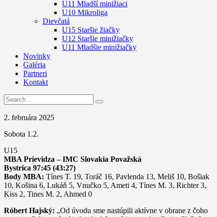
U11 Mladší minižiaci
U10 Mikroliga
Dievčatá
U15 Staršie žiačky
U12 Staršie minižiačky
U11 Mladšie minižiačky
Novinky
Galéria
Partneri
Kontakt
2. februára 2025
Sobota 1.2.
U15
MBA Prievidza – IMC Slovakia Považská
Bystrica 97:45 (43:27)
Body MBA:
Tínes T. 19, Toráč 16, Pavlenda 13, Meliš 10, Bošiak
10, Košina 6, Lukáň 5, Vnučko 5, Ameti 4, Tínes M. 3, Richter 3,
Kiss 2, Tines M. 2, Ahmed 0
Róbert Hajský:
„Od úvodu sme nastúpili aktívne v obrane z čoho