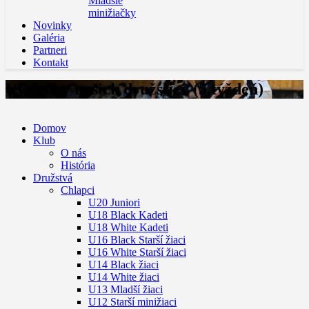
Mladšie
minižiačky
Novinky
Galéria
Partneri
Kontakt
Výsledky našich družstiev (5.týždeň)
Domov
Klub
O nás
História
Družstvá
Chlapci
U20 Juniori
U18 Black Kadeti
U18 White Kadeti
U16 Black Starší žiaci
U16 White Starší žiaci
U14 Black žiaci
U14 White žiaci
U13 Mladší žiaci
U12 Starší minižiaci