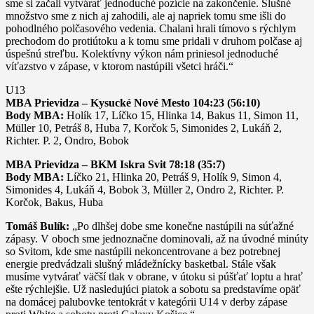
sme si začali vytvárať jednoduché pozície na zakončenie. Slušné
množstvo sme z nich aj zahodili, ale aj napriek tomu sme išli do
pohodlného polčasového vedenia. Chalani hrali tímovo s rýchlym
prechodom do protiútoku a k tomu sme pridali v druhom polčase aj
úspešnú streľbu. Kolektívny výkon nám priniesol jednoduché
víťazstvo v zápase, v ktorom nastúpili všetci hráči.“
U13
MBA Prievidza – Kysucké Nové Mesto 104:23 (56:10)
Body MBA:
Holík 17, Líčko 15, Hlinka 14, Bakus 11, Simon 11,
Müller 10, Petráš 8, Huba 7, Korčok 5, Simonides 2, Lukáň 2,
Richter. P. 2, Ondro, Bobok
MBA Prievidza – BKM Iskra Svit 78:18 (35:7)
Body MBA:
Líčko 21, Hlinka 20, Petráš 9, Holík 9, Simon 4,
Simonides 4, Lukáň 4, Bobok 3, Müller 2, Ondro 2, Richter. P.
Korčok, Bakus, Huba
Tomáš Bulík:
„Po dlhšej dobe sme konečne nastúpili na súťažné
zápasy. V oboch sme jednoznačne dominovali, až na úvodné minúty
so Svitom, kde sme nastúpili nekoncentrovane a bez potrebnej
energie predvádzali slušný mládežnícky basketbal. Stále však
musíme vytvárať väčší tlak v obrane, v útoku si púšťať loptu a hrať
ešte rýchlejšie. Už nasledujúci piatok a sobotu sa predstavíme opäť
na domácej palubovke tentokrát v kategórii U14 v derby zápase