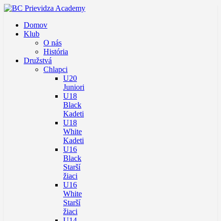
Domov
Klub
O nás
História
Družstvá
Chlapci
U20
Juniori
U18
Black
Kadeti
U18
White
Kadeti
U16
Black
Starší
žiaci
U16
White
Starší
žiaci
U14