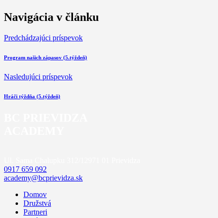
Navigácia v článku
Predchádzajúci príspevok
Program našich zápasov (5.týždeň)
Nasledujúci príspevok
Hráči týždňa (5.týždeň)
BC PRIEVIDZA
ACADEMY
Ul. Sama Chalupku 312/12
971 01 Prievidza
0917 659 092
academy@bcprievidza.sk
Domov
Družstvá
Partneri