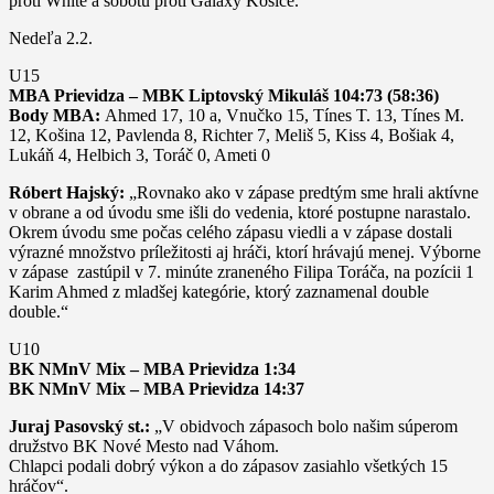
proti White a sobotu proti Galaxy Košice.“
Nedeľa 2.2.
U15
MBA Prievidza – MBK Liptovský Mikuláš 104:73 (58:36)
Body MBA:
Ahmed 17, 10 a, Vnučko 15, Tínes T. 13, Tínes M.
12, Košina 12, Pavlenda 8, Richter 7, Meliš 5, Kiss 4, Bošiak 4,
Lukáň 4, Helbich 3, Toráč 0, Ameti 0
Róbert Hajský:
„Rovnako ako v zápase predtým sme hrali aktívne
v obrane a od úvodu sme išli do vedenia, ktoré postupne narastalo.
Okrem úvodu sme počas celého zápasu viedli a v zápase dostali
výrazné množstvo príležitosti aj hráči, ktorí hrávajú menej. Výborne
v zápase zastúpil v 7. minúte zraneného Filipa Toráča, na pozícii 1
Karim Ahmed z mladšej kategórie, ktorý zaznamenal double
double.“
U10
BK NMnV Mix – MBA Prievidza 1:34
BK NMnV Mix – MBA Prievidza 14:37
Juraj Pasovský st.:
„V obidvoch zápasoch bolo našim súperom
družstvo BK Nové Mesto nad Váhom.
Chlapci podali dobrý výkon a do zápasov zasiahlo všetkých 15
hráčov“.