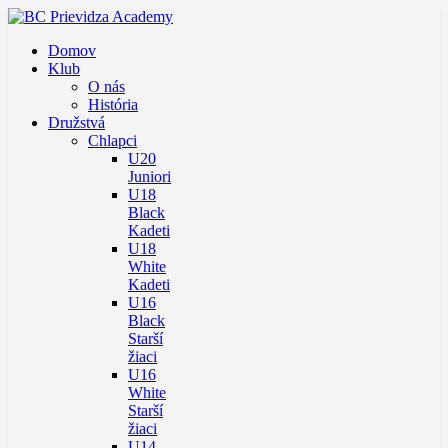
Domov
Klub
O nás
História
Družstvá
Chlapci
U20
Juniori
U18
Black
Kadeti
U18
White
Kadeti
U16
Black
Starší
žiaci
U16
White
Starší
žiaci
U14