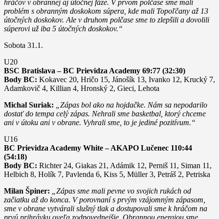
hráčov v obrannej aj útočnej fáze. V prvom polčase sme mali
problém s obranným doskokom súpera, kde mali Topoľčany až 13
útočných doskokov. Ale v druhom polčase sme to zlepšili a dovolili
súperovi už iba 5 útočných doskokov.“
Sobota 31.1.
U20
BSC Bratislava – BC Prievidza Academy 69:77 (32:30)
Body BC:
Kokavec 20, Hričo 15, Jánošík 13, Ivanko 12, Krucký 7,
Adamkovič 4, Killian 4, Hronský 2, Gieci, Lehota
Michal Suriak:
„Zápas bol ako na hojdačke. Nám sa nepodarilo
dostať do tempa celý zápas. Nehrali sme basketbal, ktorý chceme
ani v útoku ani v obrane. Vyhrali sme, to je jediné pozitívum.“
U16
BC Prievidza Academy White – AKAPO Lučenec 110:44
(54:18)
Body BC:
Richter 24, Giakas 21, Adámik 12, Perniš 11, Siman 11,
Helbich 8, Holík 7, Pavlenda 6, Kiss 5, Müller 3, Petráš 2, Petriska
Milan Špiner:
„Zápas sme mali pevne vo svojich rukách od
začiatku až do konca. V porovnaní s prvým vzájomným zápasom,
sme v obrane vytvárali slušný tlak a dostupovali sme k hráčom na
prvú prihrávku oveľa zodpovednejšie. Obrannou energiou sme