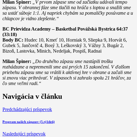
Milan Špiner:
„V prvom zápase sme od začiatku udávali tempo
zápasu. V obrannej fáze sme tlačili na hráča s loptou a snažili sme
sa ustáť súboje 1:1. Aj napriek chybám sa pomaličky posúvame a u
chlapcov je vidno zlepšenie.“
BC Prievidza Academy – Basketbal Povážská Bystrica 64:37
(33:18)
Body BC:
Hudec 10, Kmeť 10, Horniak 9, Sliepka 9, Horvát 6,
Gubek 5, Jančovič 4, Bosý 3, Leškovský 3, Vážny 3, Bugár 2,
Bizoň, Lastovka, Minich, Nedeljak, Pospiš, Radnai
Milan Špiner:
„Do druhého zápasu sme nastúpili trošku
rozhádzane a nepremenili sme asi prvých 15 zakončení. V ďalšom
priebehu zápasu sme sa vrátili k aktívnej hre v obrane a začali sme
si znovu viac prihrávať. V zápasoch si zahralo spolu 21 hráčov, za
čo sme veľmi radi.“
Navigácia v článku
Predchádzajúci príspevok
Program našich zápasov (5.týždeň)
Nasledujúci príspevok