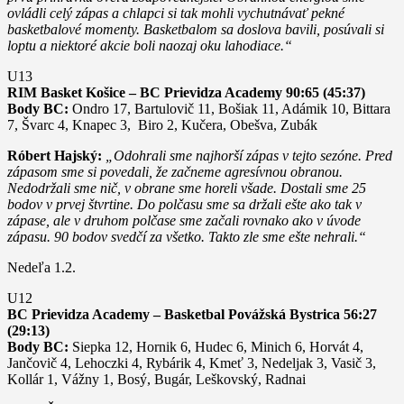
ovládli celý zápas a chlapci si tak mohli vychutnávať pekné
basketbalové momenty. Basketbalom sa doslova bavili, posúvali si
loptu a niektoré akcie boli naozaj oku lahodiace.“
U13
RIM Basket Košice – BC Prievidza Academy 90:65 (45:37)
Body BC:
Ondro 17, Bartulovič 11, Bošiak 11, Adámik 10, Bittara
7, Švarc 4, Knapec 3, Biro 2, Kučera, Obešva, Zubák
Róbert Hajský:
„Odohrali sme najhorší zápas v tejto sezóne. Pred
zápasom sme si povedali, že začneme agresívnou obranou.
Nedodržali sme nič, v obrane sme horeli všade. Dostali sme 25
bodov v prvej štvrtine. Do polčasu sme sa držali ešte ako tak v
zápase, ale v druhom polčase sme začali rovnako ako v úvode
zápasu. 90 bodov svedčí za všetko. Takto zle sme ešte nehrali.“
Nedeľa 1.2.
U12
BC Prievidza Academy – Basketbal Povážská Bystrica 56:27
(29:13)
Body BC:
Siepka 12, Hornik 6, Hudec 6, Minich 6, Horvát 4,
Jančovič 4, Lehoczki 4, Rybárik 4, Kmeť 3, Nedeljak 3, Vasič 3,
Kollár 1, Vážny 1, Bosý, Bugár, Leškovský, Radnai