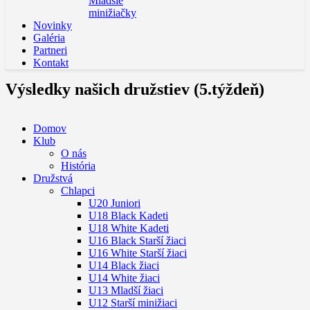
Mladšie
minižiačky
Novinky
Galéria
Partneri
Kontakt
Výsledky našich družstiev (5.týždeň)
Domov
Klub
O nás
História
Družstvá
Chlapci
U20 Juniori
U18 Black Kadeti
U18 White Kadeti
U16 Black Starší žiaci
U16 White Starší žiaci
U14 Black žiaci
U14 White žiaci
U13 Mladší žiaci
U12 Starší minižiaci