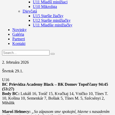
U11 Mladší minižiaci
U10 Mikroliga
Dievčatá
U15 Staršie žiačky
U12 Staršie minižiačky
U11 Mladšie minižiačky
Novinky
Galéria
Partneri
Kontakt
2. februára 2026
Štvrtok 29.1.
U16
BC Prievidza Academy Black – BK Domov Topoľčany
94:45
(53:27)
Body BC:
Lukáň 16, Toráč 15, Kvačkaj 14, Vničko 10, Tínes T.
10, Košina 10, Semenkár 7, Bošiak 5, Tínes M. 5, Szécsényi 2,
Mihálik
Maroš Helmecy:
„So zápasom sme spokojní, hlavne s nasadením