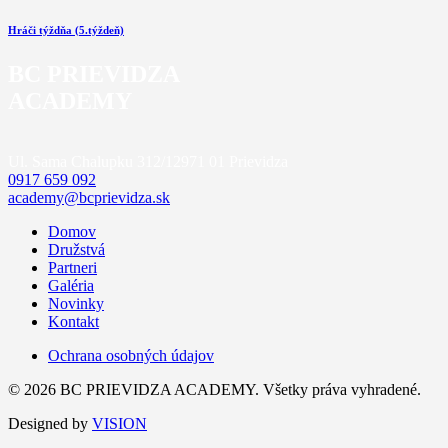
Hráči týždňa (5.týždeň)
BC PRIEVIDZA
ACADEMY
Ul. Sama Chalupku 312/12
971 01 Prievidza
0917 659 092
academy@bcprievidza.sk
Domov
Družstvá
Partneri
Galéria
Novinky
Kontakt
Ochrana osobných údajov
© 2026 BC PRIEVIDZA ACADEMY. Všetky práva vyhradené.
Designed by
VISION