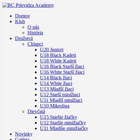
Domov
Klub
O nás
História
Družstvá
Chlapci
U20 Juniori
U18 Black Kadeti
U18 White Kadeti
U16 Black Starší žiaci
U16 White Starší žiaci
U14 Black žiaci
U14 White žiaci
U13 Mladší žiaci
U12 Starší minižiaci
U11 Mladší minižiaci
U10 Mikroliga
Dievčatá
U15 Staršie žiačky
U12 Staršie minižiačky
U11 Mladšie minižiačky
Novinky
Galéria