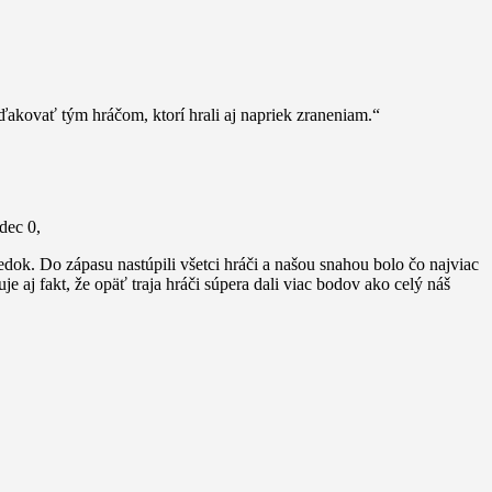
oďakovať tým hráčom, ktorí hrali aj napriek zraneniam.“
udec 0,
edok. Do zápasu nastúpili všetci hráči a našou snahou bolo čo najviac
e aj fakt, že opäť traja hráči súpera dali viac bodov ako celý náš