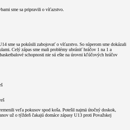
mi sme sa pripravili o víťazstvo.
 U14 sme sa pokúsili zabojovať o víťazstvo. So súperom sme dokázali
aulami. Celý zápas sme mali problémy ubrániť hráčov 1 na 1 a
h basketbalové schopnosti nie sú ešte na úrovni kľúčových hráčov
eš
reš
emenili veľa pokusov spod koša. Potešil najmä útočný doskok,
alanov už o týždeň čakajú domáce zápasy U13 proti Považskej