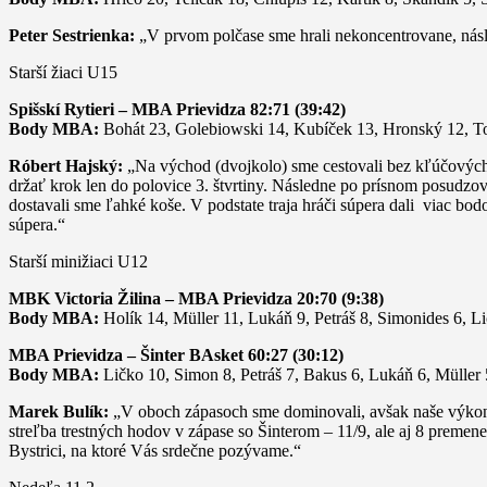
Peter Sestrienka:
„V prvom polčase sme hrali nekoncentrovane, násl
Starší žiaci U15
Spišskí Rytieri – MBA Prievidza 82:71 (39:42)
Body MBA:
Bohát 23, Golebiowski 14, Kubíček 13, Hronský 12, To
Róbert Hajský:
„Na východ (dvojkolo) sme cestovali bez kľúčových 
držať krok len do polovice 3. štvrtiny. Následne po prísnom posudzo
dostavali sme ľahké koše. V podstate traja hráči súpera dali viac bo
súpera.“
Starší minižiaci U12
MBK Victoria Žilina – MBA Prievidza 20:70 (9:38)
Body MBA:
Holík 14, Müller 11, Lukáň 9, Petráš 8, Simonides 6, L
MBA Prievidza – Šinter BAsket 60:27 (30:12)
Body MBA:
Ličko 10, Simon 8, Petráš 7, Bakus 6, Lukáň 6, Müller 
Marek Bulík:
„V oboch zápasoch sme dominovali, avšak naše výkony 
streľba trestných hodov v zápase so Šinterom – 11/9, ale aj 8 prem
Bystrici, na ktoré Vás srdečne pozývame.“