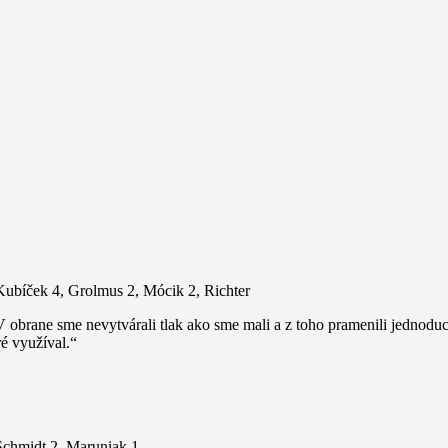
Kubíček 4, Grolmus 2, Mócik 2, Richter
 V obrane sme nevytvárali tlak ako sme mali a z toho pramenili jedno
ré využíval.“
 Schmidt 2, Maruniak 1