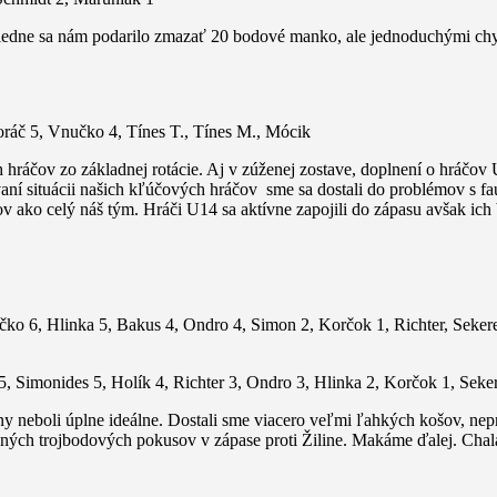
edne sa nám podarilo zmazať 20 bodové manko, ale jednoduchými chyba
ráč 5, Vnučko 4, Tínes T., Tínes M., Mócik
hráčov zo základnej rotácie. Aj v zúženej zostave, doplnení o hráčov
vaní situácii našich kľúčových hráčov sme sa dostali do problémov s f
dov ako celý náš tým. Hráči U14 sa aktívne zapojili do zápasu avšak ic
ičko 6, Hlinka 5, Bakus 4, Ondro 4, Simon 2, Korčok 1, Richter, Seker
5, Simonides 5, Holík 4, Richter 3, Ondro 3, Hlinka 2, Korčok 1, Seke
neboli úplne ideálne. Dostali sme viacero veľmi ľahkých košov, nepr
enených trojbodových pokusov v zápase proti Žiline. Makáme ďalej. Ch