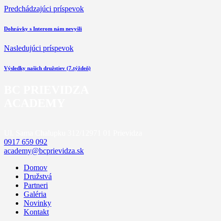
Predchádzajúci príspevok
Dohrávky s Interom nám nevyšli
Nasledujúci príspevok
Výsledky našich družstiev (7.týždeň)
BC PRIEVIDZA
ACADEMY
Ul. Sama Chalupku 312/12
971 01 Prievidza
0917 659 092
academy@bcprievidza.sk
Domov
Družstvá
Partneri
Galéria
Novinky
Kontakt