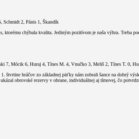
5, Schmidt 2, Pánis 1, Škandík
pas, ktorému chýbala kvalita. Jediným pozitívom je naša výhra. Treba p
i 7, Mócik 6, Huraj 4, Tínes M. 4, Vnučko 3, Meliš 2, Tínes T. 0, H
 1. štvrtine hráčov zo základnej päťky nám zobrali šance na dobrý výsl
ukázal obrovské rezervy v obrane, individuálnej aj tímovej, čo potvrdzuj