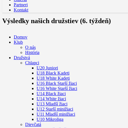
Partneri
Kontakt
Výsledky našich družstiev (6. týždeň)
Domov
Klub
O nás
História
Družstvá
Chlapci
U20 Juniori
U18 Black Kadeti
U18 White Kadeti
U16 Black Starší žiaci
U16 White Starší žiaci
U14 Black žiaci
U14 White žiaci
U13 Mladší žiaci
U12 Starší minižiaci
U11 Mladší minižiaci
U10 Mikroliga
Dievčatá