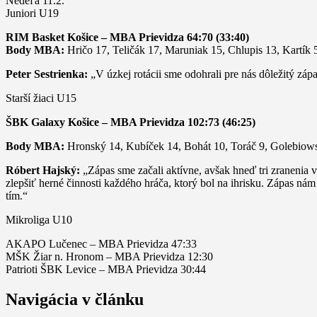
Nedeľa 11.2.
Juniori U19
RIM Basket Košice – MBA Prievidza 64:70 (33:40)
Body MBA:
Hričo 17, Teličák 17, Maruniak 15, Chlupis 13, Kartík 
Peter Sestrienka:
„V úzkej rotácii sme odohrali pre nás dôležitý zá
Starší žiaci U15
ŠBK Galaxy Košice – MBA Prievidza 102:73 (46:25)
Body MBA:
Hronský 14, Kubíček 14, Bohát 10, Toráč 9, Golebiowsk
Róbert Hajský:
„Zápas sme začali aktívne, avšak hneď tri zranenia v
zlepšiť herné činnosti každého hráča, ktorý bol na ihrisku. Zápas nám 
tím.“
Mikroliga U10
AKAPO Lučenec – MBA Prievidza 47:33
MŠK Žiar n. Hronom – MBA Prievidza 12:30
Patrioti ŠBK Levice – MBA Prievidza 30:44
Navigácia v článku