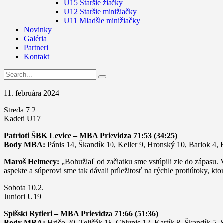
U15 Staršie žiačky
U12 Staršie minižiačky
U11 Mladšie minižiačky
Novinky
Galéria
Partneri
Kontakt
11. februára 2024
Streda 7.2.
Kadeti U17
Patrioti ŠBK Levice – MBA Prievidza 71:53 (34:25)
Body MBA:
Pánis 14, Škandík 10, Keller 9, Hronský 10, Barlok 4, 
Maroš Helmecy:
„Bohužiaľ od začiatku sme vstúpili zle do zápasu.
aspekte a súperovi sme tak dávali príležitosť na rýchle protiútoky, kto
Sobota 10.2.
Juniori U19
Spišskí Rytieri – MBA Prievidza 71:66 (51:36)
Body MBA:
Hričo 20, Teličák 18, Chlupis 12, Kartík 8, Škandík 5,