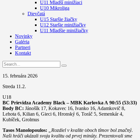
U11 Mladší minižiaci
U10 Mikroliga
Dievčatá
U15 Staršie žiačky
U12 Staršie minižiačky
U11 Mladšie minižiačky
Novinky
Galéria
Partneri
Kontakt
15. februára 2026
Streda 11.2.
U18
BC Prievidza Academy Black – MBK Karlovka A
90:55 (53:33)
Body BC:
Jánošík 17, Kokavec 16, Ivanko 16, Adamkovič 8,
Lehota 6, Kilian 6, Gieci 6, Hronský 6, Toráč 5, Semenkár 4,
Kubíček, Grolmus
Tasos Manolopoulos:
„Rozdiel v kvalite oboch tímov bol značný.
Naši hráči ukázali svoju kvalitu od prvej minúty. Prezentovali sme