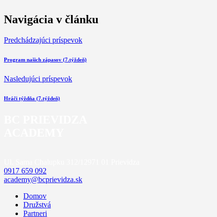
Navigácia v článku
Predchádzajúci príspevok
Program našich zápasov (7.týždeň)
Nasledujúci príspevok
Hráči týždňa (7.týždeň)
BC PRIEVIDZA
ACADEMY
Ul. Sama Chalupku 312/12
971 01 Prievidza
0917 659 092
academy@bcprievidza.sk
Domov
Družstvá
Partneri