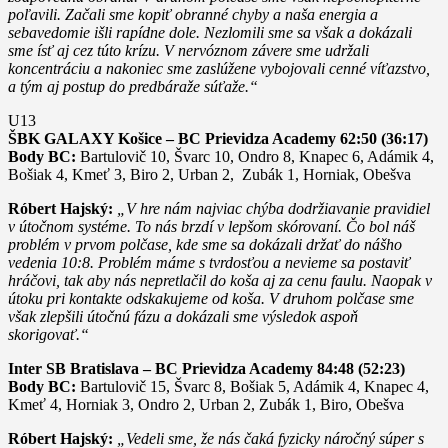
poľavili. Začali sme kopiť obranné chyby a naša energia a
sebavedomie išli rapídne dole. Nezlomili sme sa však a dokázali
sme ísť aj cez túto krízu. V nervóznom závere sme udržali
koncentráciu a nakoniec sme zaslúžene vybojovali cenné víťazstvo,
a tým aj postup do predbáraže súťaže.“
U13
ŠBK GALAXY Košice – BC Prievidza Academy 62:50 (36:17)
Body BC:
Bartulovič 10, Švarc 10, Ondro 8, Knapec 6, Adámik 4,
Bošiak 4, Kmeť 3, Biro 2, Urban 2, Zubák 1, Horniak, Obešva
Róbert Hajský:
„V hre nám najviac chýba dodržiavanie pravidiel
v útočnom systéme. To nás brzdí v lepšom skórovaní. Čo bol náš
problém v prvom polčase, kde sme sa dokázali držať do nášho
vedenia 10:8. Problém máme s tvrdosťou a nevieme sa postaviť
hráčovi, tak aby nás nepretlačil do koša aj za cenu faulu. Naopak v
útoku pri kontakte odskakujeme od koša. V druhom polčase sme
však zlepšili útočnú fázu a dokázali sme výsledok aspoň
skorigovať.“
Inter SB Bratislava – BC Prievidza Academy 84:48 (52:23)
Body BC:
Bartulovič 15, Švarc 8, Bošiak 5, Adámik 4, Knapec 4,
Kmeť 4, Horniak 3, Ondro 2, Urban 2, Zubák 1, Biro, Obešva
Róbert Hajský:
„Vedeli sme, že nás čaká fyzicky náročný súper s