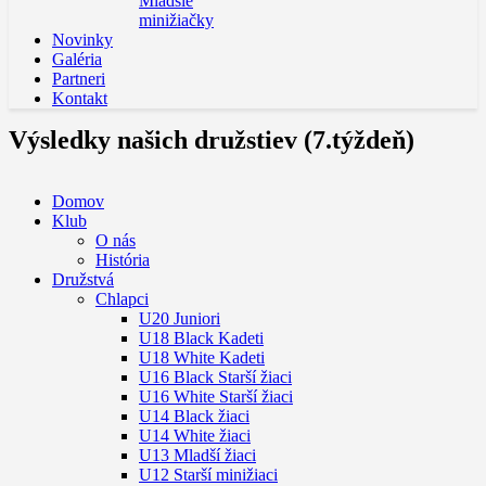
Mladšie
minižiačky
Novinky
Galéria
Partneri
Kontakt
Výsledky našich družstiev (7.týždeň)
Domov
Klub
O nás
História
Družstvá
Chlapci
U20 Juniori
U18 Black Kadeti
U18 White Kadeti
U16 Black Starší žiaci
U16 White Starší žiaci
U14 Black žiaci
U14 White žiaci
U13 Mladší žiaci
U12 Starší minižiaci