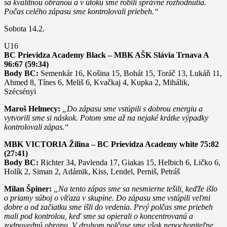
sa kvalitnou obranou a v útoku sme robili správne rozhodnutia.
Počas celého zápasu sme kontrolovali priebeh.“
Sobota 14.2.
U16
BC Prievidza Academy Black – MBK AŠK Slávia Trnava A
96:67 (59:34)
Body BC:
Semenkár 16, Košina 15, Bohát 15, Toráč 13, Lukáň 11,
Ahmed 8, Tínes 6, Meliš 6, Kvačkaj 4, Kupka 2, Mihálik,
Szécsényi
Maroš Helmecy:
„Do zápasu sme vstúpili s dobrou energiu a
vytvorili sme si náskok. Potom sme až na nejaké krátke výpadky
kontrolovali zápas.“
MBK VICTORIA Žilina – BC Prievidza Academy white 75:82
(27:41)
Body BC:
Richter 34, Pavlenda 17, Giakas 15, Helbich 6, Ličko 6,
Holík 2, Siman 2, Adámik, Kiss, Lendel, Perniš, Petráš
Milan Špiner:
„Na tento zápas sme sa nesmierne tešili, keďže išlo
o priamy súboj o víťaza v skupine. Do zápasu sme vstúpili veľmi
dobre a od začiatku sme išli do vedenia. Prvý polčas sme priebeh
mali pod kontrolou, keď sme sa opierali o koncentrovanú a
zodpovednú obranu. V druhom polčase sme však nepochopiteľne