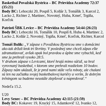
Basketbal Považská Bystrica – BC Prievidza Academy 72:37
(35:21)
Body BC:
Lehoczki 20, Pospiš 5, Kollár 3, Tomášik 3, Karcol 2,
Lacko 2, Richter 2, Martinec, Novotný, Huba, Kmeť, Trgiňa,
Korčok
Patrioti ŠBK Levice – BC Prievidza Academy 54:44 (26:23)
Body BC:
Lehoczki 16, Tomášik 10, Pospiš 8, Huba 4, Martinec 2,
Lacko 2, Kollár 2, Novotný, Trgiňa, Kmeť, Korčok, Richter, Karcol
Tomáš Bulík:
„V zápase s Považskou Bystricou sme s domácimi
ako-tak držali krok tri štvrtiny. V poslednej sme chceli zápas ešte
zdramatizovať, avšak opak bol pravdou a úplne sme vybuchli, keď
sme ju prehrali vysoko 28:5.
V druhom zápase s Levicami, ktoré hrajú mimo súťaž, sa hral
vyrovnaný basketbal, v ktorom sme prehrali rozdielom 10 bodov.
Zápasy nám ukázali, že je pred nami stále veľa roboty, ale chalani
sú len na začiatku svojej basketbalovej kariéry a verím, že dobrým
tréningom sa budeme neustále zlepšovať a napredovať.“
Nedeľa 15.2.
U20
Levy Senec – BC Prievidza Academy 42:115 (21:59)
Body BC:
Kokavec 19, Krucký 15, Adamkovič 12, Ivanko 12,