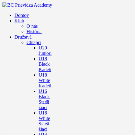
Domov
Klub
O nás
História
Družstvá
Chlapci
U20
Juniori
U18
Black
Kadeti
U18
White
Kadeti
U16
Black
Starší
žiaci
U16
White
Starší
žiaci
U14