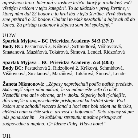
agresívnou hrou. Inter má v zostave hráča, ktorý je rozdielový voči
všetkým hráčom v tejto kategórii. To sa ukázalo v prvej štvrtine, v
ktorej nám dal 23 bodov a to hral iba v tejto štvrtine. Prvú štvrtinu
sme prehrali o 25 bodov. Chalani to však nezabalili a bojovali až do
konca. Za prístup chalanov k zápasu som bol spokojný.“
U12W
Spartak Myjava – BC Prievidza Academy 54:3 (37:3)
Body BC:
Pastuchová 3, Kršková, Schmidtová, Višňovcová,
Smatanová, Mazáňová, Tokárová, Šimová, Lendel, Ridzoňová
Spartak Myjava – BC Prievidza Academy 55:4 (48:4)
Body BC:
Pastuchová 2, Ridzoňová 2, Kršková, Schmidtová,
Višňovcová, Smatanová, Mazáňová, Tokárová, Šimová, Lendel
Žaneta Nikmonová:
„Zápasy neprebiehali podľa našich predstáv.
Skúsenejší súper nám ukázal, že sa máme ešte veľa čo učiť.
Nestačili sme ani v obrane, ani v útoku. Súperky boli rýchlejšie,
dôraznejšie a zodpovednejšie pristupovali ku každej strele. Pod
košom sme zahodili viacero šancí a hoci sme boli telom na ihrisku,
chýbalo nám väčšie srdce, dravosť a bojovnosť. Tieto zápasy sú pre
nás ponaučením – ku každému stretnutiu musíme pristupovať
zodpovedne a naplno. 👉 Ideme ďalej. Hlavu hore!“
U11