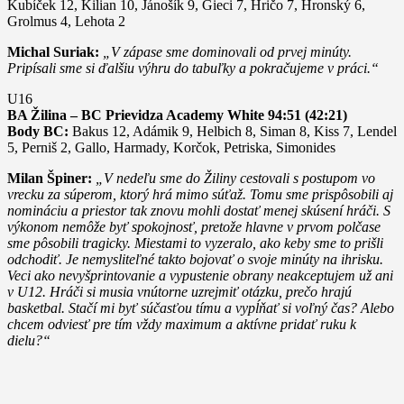
Kubíček 12, Kilian 10, Jánošík 9, Gieci 7, Hričo 7, Hronský 6,
Grolmus 4, Lehota 2
Michal Suriak:
„V zápase sme dominovali od prvej minúty.
Pripísali sme si ďalšiu výhru do tabuľky a pokračujeme v práci.“
U16
BA Žilina – BC Prievidza Academy White 94:51 (42:21)
Body BC:
Bakus 12, Adámik 9, Helbich 8, Siman 8, Kiss 7, Lendel
5, Perniš 2, Gallo, Harmady, Korčok, Petriska, Simonides
Milan Špiner:
„V nedeľu sme do Žiliny cestovali s postupom vo
vrecku za súperom, ktorý hrá mimo súťaž. Tomu sme prispôsobili aj
nomináciu a priestor tak znovu mohli dostať menej skúsení hráči. S
výkonom nemôže byť spokojnosť, pretože hlavne v prvom polčase
sme pôsobili tragicky. Miestami to vyzeralo, ako keby sme to prišli
odchodiť.
Je nemysliteľné takto bojovať o svoje minúty na ihrisku.
Veci ako nevyšprintovanie a vypustenie obrany neakceptujem už ani
v U12. Hráči si musia vnútorne uzrejmiť otázku, prečo hrajú
basketbal. Stačí mi byť súčasťou tímu a vypĺňať si voľný čas? Alebo
chcem odviesť pre tím vždy maximum a aktívne pridať ruku k
dielu?“