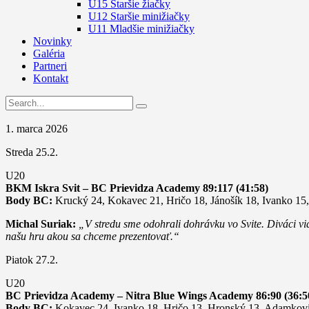
U15 Staršie žiačky
U12 Staršie minižiačky
U11 Mladšie minižiačky
Novinky
Galéria
Partneri
Kontakt
1. marca 2026
Streda 25.2.
U20
BKM Iskra Svit – BC Prievidza Academy 89:117 (41:58)
Body BC:
Krucký 24, Kokavec 21, Hričo 18, Jánošík 18, Ivanko 15
Michal Suriak:
„V stredu sme odohrali dohrávku vo Svite. Diváci vi
našu hru akou sa chceme prezentovať.“
Piatok 27.2.
U20
BC Prievidza Academy – Nitra Blue Wings Academy 86:90 (36:5
Body BC:
Kokavec 24, Ivanko 18, Hričo 13, Hronský 13, Adamkovič