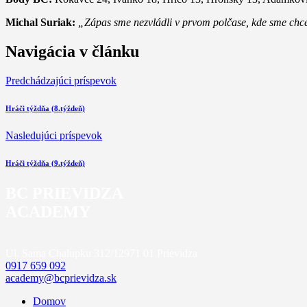
Michal Suriak:
„Zápas sme nezvládli v prvom polčase, kde sme chcel
Navigácia v článku
Predchádzajúci príspevok
Hráči týždňa (8.týždeň)
Nasledujúci príspevok
Hráči týždňa (9.týždeň)
BC PRIEVIDZA
ACADEMY
Ul. Sama Chalupku 312/12
971 01 Prievidza
0917 659 092
academy@bcprievidza.sk
Domov