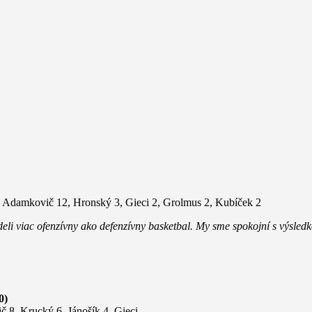
, Adamkovič 12, Hronský 3, Gieci 2, Grolmus 2, Kubíček 2
deli viac ofenzívny ako defenzívny basketbal. My sme spokojní s výsled
0)
 8, Krucký 6, Jánošík 4, Gieci