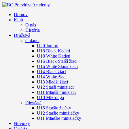
Domov
Klub
O nás
História
Družstvá
Chlapci
U20 Juniori
U18 Black Kadeti
U18 White Kadeti
U16 Black Starší žiaci
U16 White Starší žiaci
U14 Black žiaci
U14 White žiaci
U13 Mladší žiaci
U12 Starší minižiaci
U11 Mladší minižiaci
U10 Mikroliga
Dievčatá
U15 Staršie žiačky
U12 Staršie minižiačky
U11 Mladšie minižiačky
Novinky
Galéria