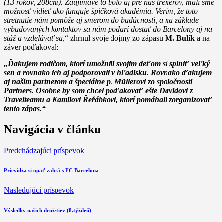
(13 rokov, 208cm). Zaujímavé to bolo aj pre nás trénerov, mali sme
možnosť vidieť ako funguje špičková akadémia. Verím, že toto
stretnutie nám pomôže aj smerom do budúcnosti, a na základe
vybudovaných kontaktov sa nám podarí dostať do Barcelony aj na
stáž a vzdelávať sa,
“ zhrnul svoje dojmy zo zápasu
M. Bulík
a na
záver poďakoval:
„Ďakujem rodičom, ktorí umožnili svojim deťom si splniť veľký
sen a rovnako ich aj podporovali v hľadisku. Rovnako ďakujem
aj našim partnerom a špeciálne p. Müllerovi zo spoločnosti
Partners. Osobne by som chcel poďakovať ešte Davidovi z
Travelteamu a Kamilovi Řeřábkovi, ktorí pomáhali zorganizovať
tento zápas.“
Navigácia v článku
Predchádzajúci príspevok
Prievidza si opäť zahrá s FC Barcelona
Nasledujúci príspevok
Výsledky našich družstiev (8.týždeň)