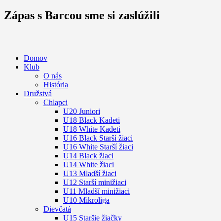
Zápas s Barcou sme si zaslúžili
Domov
Klub
O nás
História
Družstvá
Chlapci
U20 Juniori
U18 Black Kadeti
U18 White Kadeti
U16 Black Starší žiaci
U16 White Starší žiaci
U14 Black žiaci
U14 White žiaci
U13 Mladší žiaci
U12 Starší minižiaci
U11 Mladší minižiaci
U10 Mikroliga
Dievčatá
U15 Staršie žiačky