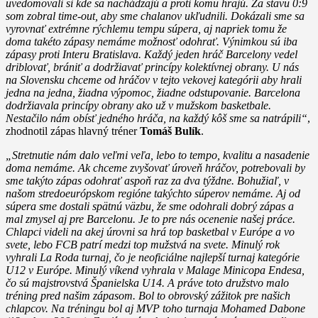
uvedomovali si kde sa nachádzajú a proti komu hrajú. Za stavu 0:9
som zobral time-out, aby sme chalanov ukľudnili. Dokázali sme sa
vyrovnať extrémne rýchlemu tempu súpera, aj napriek tomu že
doma takéto zápasy nemáme možnosť odohrať. Výnimkou sú iba
zápasy proti Interu Bratislava. Každý jeden hráč Barcelony vedel
driblovať, brániť a dodržiavať princípy kolektívnej obrany. U nás
na Slovensku chceme od hráčov v tejto vekovej kategórii aby hrali
jedna na jedna, žiadna výpomoc, žiadne odstupovanie. Barcelona
dodržiavala princípy obrany ako už v mužskom basketbale.
Nestačilo nám obísť jedného hráča, na každý kôš sme sa natrápili“
,
zhodnotil zápas hlavný tréner
Tomáš Bulík
.
„Stretnutie nám dalo veľmi veľa, lebo to tempo, kvalitu a nasadenie
doma nemáme. Ak chceme zvyšovať úroveň hráčov, potrebovali by
sme takýto zápas odohrať aspoň raz za dva týždne. Bohužiaľ, v
našom stredoeurópskom regióne takýchto súperov nemáme. Aj od
súpera sme dostali spätnú väzbu, že sme odohrali dobrý zápas a
mal zmysel aj pre Barcelonu. Je to pre nás ocenenie našej práce.
Chlapci videli na akej úrovni sa hrá top basketbal v Európe a vo
svete, lebo FCB patrí medzi top mužstvá na svete. Minulý rok
vyhrali La Roda turnaj, čo je neoficiálne najlepší turnaj kategórie
U12 v Európe. Minulý víkend vyhrala v Malage Minicopa Endesa,
čo sú majstrovstvá Španielska U14. A práve toto družstvo malo
tréning pred našim zápasom. Bol to obrovský zážitok pre našich
chlapcov. Na tréningu bol aj MVP toho turnaja Mohamed Dabone