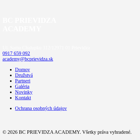
BC PRIEVIDZA
ACADEMY
Ul. Sama Chalupku 312/12
971 01 Prievidza
0917 659 092
academy@bcprievidza.sk
Domov
Družstvá
Partneri
Galéria
Novinky
Kontakt
Ochrana osobných údajov
© 2026 BC PRIEVIDZA ACADEMY. Všetky práva vyhradené.