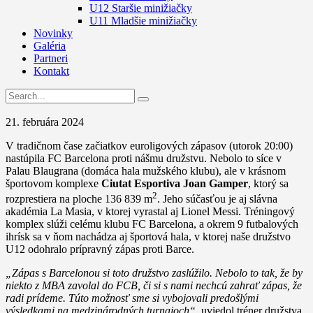
U12 Staršie minižiačky
U11 Mladšie minižiačky
Novinky
Galéria
Partneri
Kontakt
21. februára 2024
V tradičnom čase začiatkov euroligových zápasov (utorok 20:00)
nastúpila FC Barcelona proti nášmu družstvu. Nebolo to síce v
Palau Blaugrana (domáca hala mužského klubu), ale v krásnom
športovom komplexe
Ciutat Esportiva Joan Gamper
, ktorý sa
2
rozprestiera na ploche 136 839 m
. Jeho súčasťou je aj slávna
akadémia La Masia, v ktorej vyrastal aj Lionel Messi. Tréningový
komplex slúži celému klubu FC Barcelona, a okrem 9 futbalových
ihrísk sa v ňom nachádza aj športová hala, v ktorej naše družstvo
U12 odohralo prípravný zápas proti Barce.
„Zápas s Barcelonou si toto družstvo zaslúžilo. Nebolo to tak, že by
niekto z MBA zavolal do FCB, či si s nami nechcú zahrať zápas, že
radi prídeme. Túto možnosť sme si vybojovali predošlými
výsledkami na medzinárodných turnajoch“
, uviedol tréner družstva