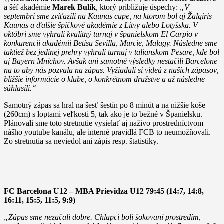
a šéf akadémie
Marek Bulík
, ktorý približuje úspechy:
„V
septembri sme zvíťazili na Kaunas cupe, na ktorom bol aj Žalgiris
Kaunas a ďalšie špičkové akadémie z Litvy alebo Lotyšska. V
októbri sme vyhrali kvalitný turnaj v španielskom El Carpio v
konkurencii akadémii Betisu Sevilla, Murcie, Malagy. Následne sme
taktiež bez jedinej prehry vyhrali turnaj v talianskom Pesare, kde bol
aj Bayern Mníchov. Avšak ani samotné výsledky nestačili Barcelone
na to aby nás pozvala na zápas. Vyžiadali si videá z našich zápasov,
bližšie informácie o klube, o konkrétnom družstve a až následne
súhlasili.“
Samotný zápas sa hral na šesť šestín po 8 minút a na nižšie koše
(260cm) s loptami veľkosti 5, tak ako je to bežné v Španielsku.
Plánovali sme toto stretnutie vysielať aj naživo prostredníctvom
nášho youtube kanálu, ale interné pravidlá FCB to neumožňovali.
Zo stretnutia sa neviedol ani zápis resp. štatistiky.
FC Barcelona U12 – MBA Prievidza U12 79:45 (14:7, 14:8,
16:11, 15:5, 11:5, 9:9)
„Zápas sme nezačali dobre. Chlapci boli šokovaní prostredím,