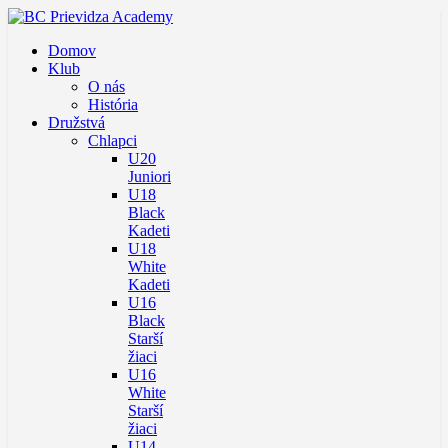
Domov
Klub
O nás
História
Družstvá
Chlapci
U20
Juniori
U18
Black
Kadeti
U18
White
Kadeti
U16
Black
Starší
žiaci
U16
White
Starší
žiaci
U14