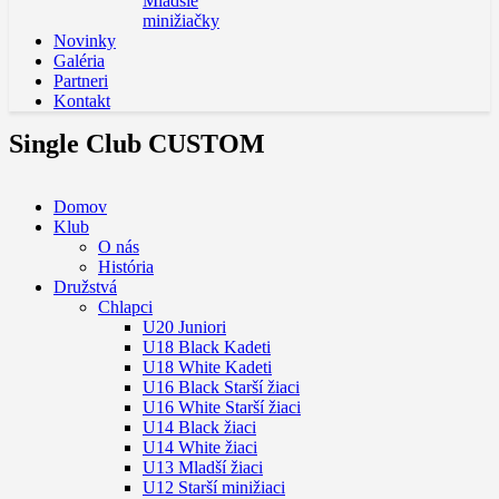
Mladšie
minižiačky
Novinky
Galéria
Partneri
Kontakt
Single Club CUSTOM
Domov
Klub
O nás
História
Družstvá
Chlapci
U20 Juniori
U18 Black Kadeti
U18 White Kadeti
U16 Black Starší žiaci
U16 White Starší žiaci
U14 Black žiaci
U14 White žiaci
U13 Mladší žiaci
U12 Starší minižiaci