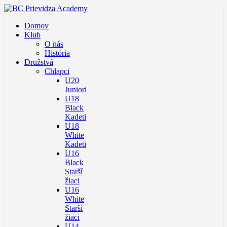
Domov
Klub
O nás
História
Družstvá
Chlapci
U20
Juniori
U18
Black
Kadeti
U18
White
Kadeti
U16
Black
Starší
žiaci
U16
White
Starší
žiaci
U14