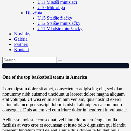
U11 Mladší minižiaci
U10 Mikroliga
Dievčatá
U15 Staršie žiačky
U12 Staršie minižiačky
U11 Mladšie minižiačky
Novinky
Galéria
Partneri
Kontakt
One of the top basketball teams in America
Lorem ipsum dolor sit amet, consectetuer adipiscing elit, sed diam
nonummy nibh euismod tincidunt ut laoreet dolore magna aliquam
erat volutpat. Ut wisi enim ad minim veniam, quis nostrud exerci
tation ullamcorper suscipit lobortis nisl ut aliquip ex ea commodo
consequat. Duis autem vel eum iriure dolor in hendrerit in vulputate.
Aelit esse molestie consequat, vel illum dolore eu feugiat nulla
facilisis at vero eros et accumsan et iusto odio dignissim qui blandit
praesent luptatum zzril delenit augue duis dolore te feugait nulla