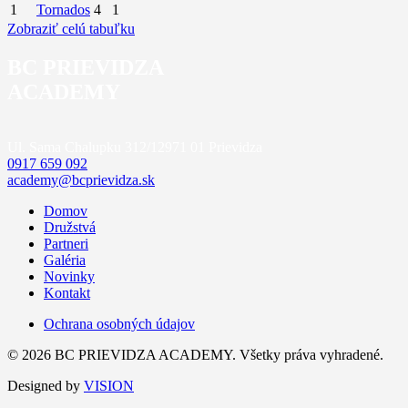
1
Tornados
4
1
Zobraziť celú tabuľku
BC PRIEVIDZA
ACADEMY
Ul. Sama Chalupku 312/12
971 01 Prievidza
0917 659 092
academy@bcprievidza.sk
Domov
Družstvá
Partneri
Galéria
Novinky
Kontakt
Ochrana osobných údajov
© 2026 BC PRIEVIDZA ACADEMY. Všetky práva vyhradené.
Designed by
VISION